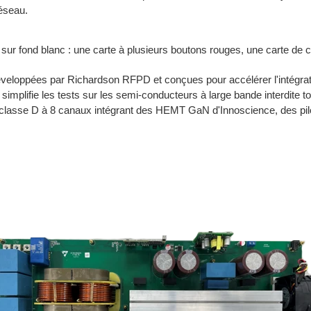
réseau.
 développées par Richardson RFPD et conçues pour accélérer l'intégr
implifie les tests sur les semi-conducteurs à large bande interdite tou
e classe D à 8 canaux intégrant des HEMT GaN d'Innoscience, des p