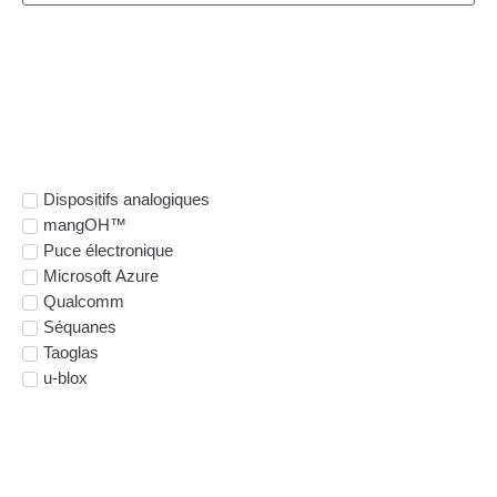
Recherche par
fabricant
Dispositifs analogiques
mangOH™
Puce électronique
Microsoft Azure
Qualcomm
Séquanes
Taoglas
u-blox
Type de kit de