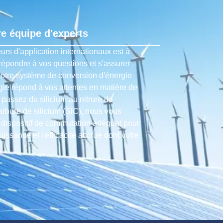
e équipe d'experts
urs d'application internationaux est à
 répondre à vos questions et s'assurer
votre système de conversion d'énergie
gie répond à vos attentes en matière de
passez du silicium au nitrure de
rbure de silicium (SiC), nous vous
le dispositif de commutation adéquat pour
uissance et l'efficacité accrue dont votre