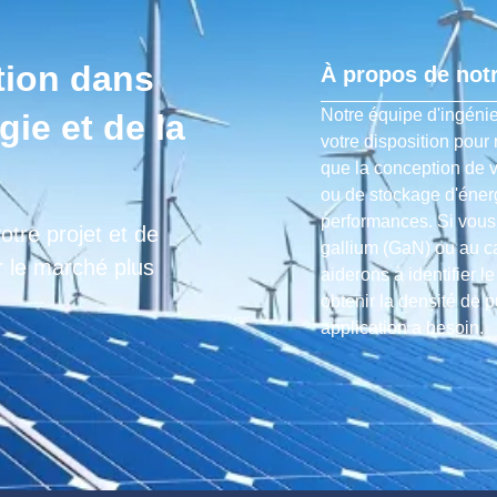
tion dans
À propos de notr
Notre équipe d'ingénie
gie et de la
votre disposition pour
que la conception de 
ou de stockage d'éner
performances. Si vous 
otre projet et de
gallium (GaN) ou au ca
r le marché plus
aiderons à identifier 
obtenir la densité de p
application a besoin.