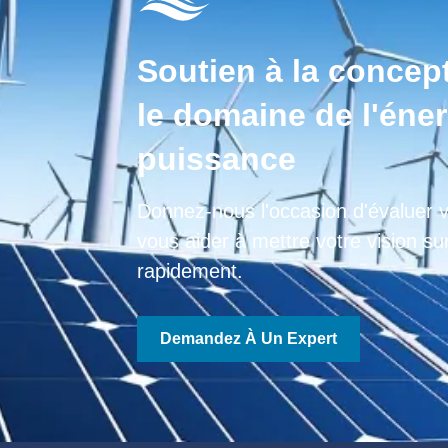
Soutien à la concep
le domaine de l'éner
puissance
Donnez-nous l'occasion d'évaluer v
vous aider à mettre votre vision su
rapidement.
Demandez À Un Expert