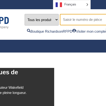
Français
Boutique RichardsonRFPD
Visiter mon compte
ues de
buteur Wakefield
e pleine longueur.