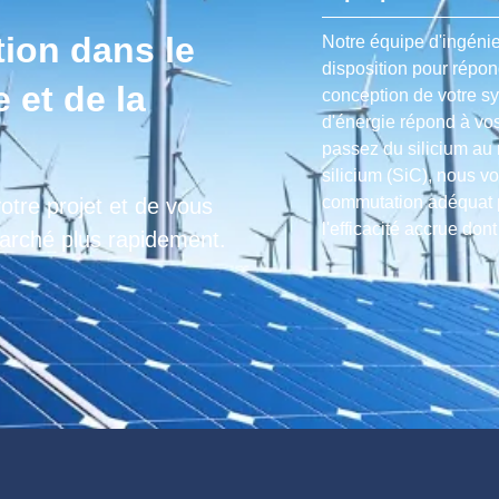
tion dans le
Notre équipe d'ingénie
disposition pour répon
 et de la
conception de votre s
d'énergie répond à vo
passez du silicium au 
silicium (SiC), nous vo
commutation adéquat p
otre projet et de vous
l'efficacité accrue don
marché plus rapidement.