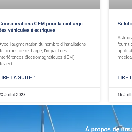
Considérations CEM pour la recharge
Soluti
des véhicules électriques
Astrody
Avec l'augmentation du nombre d'installations
fournit
de bornes de recharge, l'impact des
applica
interférences électromagnétiques (IEM)
médical
devient...
LIRE LA SUITE "
LIRE 
20 Juillet 2023
15 Juill
À propos de notr