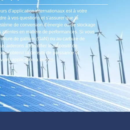
urs d'application internationaux est à votre
dre à vos questions et s'assurer que la
ystème de conversion d'énergie ou de stockage
s attentes en matière de performances. Si vous
nitrure de gallium (GaN) ou au carbure de
us aiderons à identifier le dispositif de
our obtenir la densité de puissance et
t votre application a besoin.