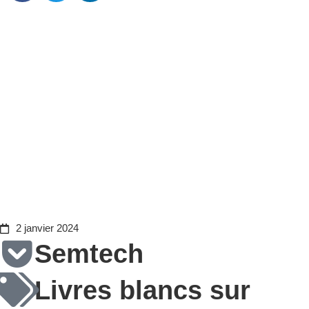
LoRa Basics™ Modem
Relay : Un
prolongateur de réseau
à faible coût alimenté
par batterie
2 janvier 2024
Semtech
Livres blancs sur