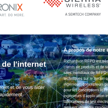
À propos de notre 
Richardson RFPD est très 
de l'internet
clients de produits et de 
sites mondiaux de RFPD e
techniques sur le terrain q
ingénieurs concepteurs po
ojet et de vous aider
pour les conceptions IoT 
rapidement.
ingénieurs d'application i
laboratoires de test élect
peuvent répondre rapideme