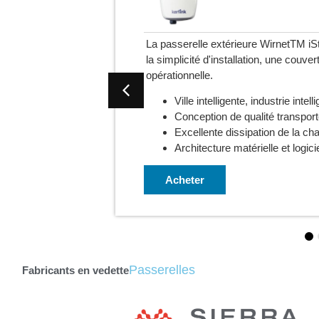
aWAN® combine
La passerelle intérieure LoRaWAN® 
t l'excellence
charge les applications IoT nécessita
et/ou une densification du réseau.
Villes et bâtiments intelligents
Couverture supérieure
Excellence opérationnelle
Liaison interne 3G/4G
Acheter
Passerelles
Fabricants en vedette