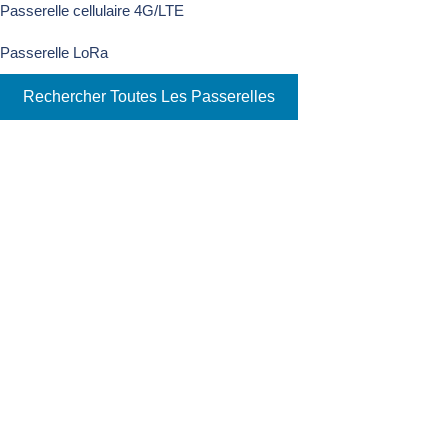
Passerelle cellulaire 4G/LTE
Passerelle LoRa
La passerelle extérieure WirnetTM iStation 915 MHz. LoR
la simplicité d'installation, une couverture supérieure unique e
Rechercher Toutes Les Passerelles
opérationnelle.
Ville intelligente, industrie intelligente
Conception de qualité transporteur
Excellente dissipation de la chaleur
Architecture matérielle et logicielle de la sécurité
Acheter