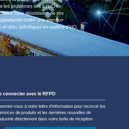
re les problèmes liés à l'IdO de
e. Nous nous réjouissons de vos
opportunité d'offrir une attention
s et défis spécifiques en matière d'IdO.
e connecter avec le RFPD
onnez-vous à notre lettre d'information pour recevoir les
nonces de produits et les dernières nouvelles de
industrie directement dans votre boîte de réception.