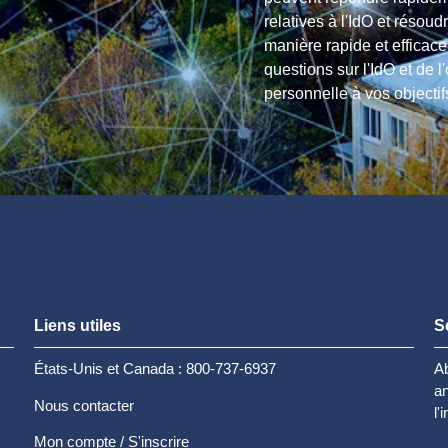
relatives à l'IdO et résoud
manière rapide et efficac
questions sur l'IdO et de l'
personnelle à vos objectif
Liens utiles
S
États-Unis et Canada : 800-737-6937
Ab
an
Nous contacter
l'
Mon compte / S'inscrire