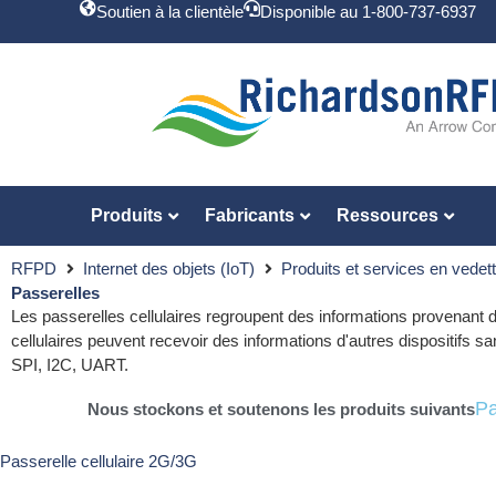
Soutien à la clientèle
Disponible au 1-800-737-6937
Produits
Fabricants
Ressources
RFPD
Internet des objets (IoT)
Produits et services en vedet
Passerelles
Les passerelles cellulaires regroupent des informations provenant de
cellulaires peuvent recevoir des informations d'autres dispositifs 
SPI, I2C, UART.
Pa
Nous stockons et soutenons les produits suivants
PDTIOT-ISS05
Passerelle cellulaire 2G/3G
Kerlink