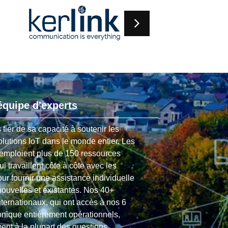
équipe d'experts
fier de sa capacité à soutenir les
solutions IoT dans le monde entier. Les
mploient plus de 150 ressources
ui travaillent côte à côte avec les
ur fournir une assistance individuelle
nouvelles et existantes. Nos 40+
nternationaux, qui ont accès à nos 6
ronique entièrement opérationnels,
nt à la plupart des questions