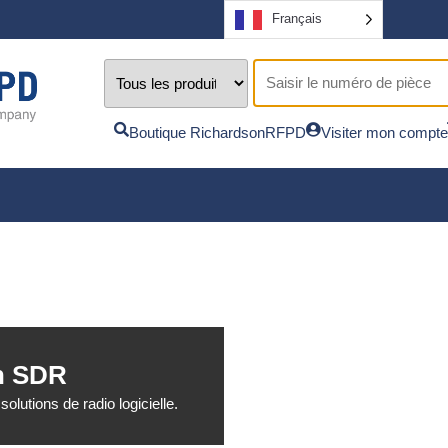
Français
Boutique RichardsonRFPD
Visiter mon compte
on SDR
tions de radio logicielle.