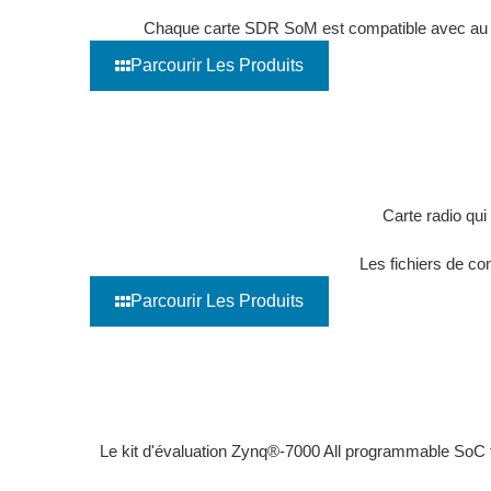
Chaque carte SDR SoM est compatible avec au mo
Parcourir Les Produits
Cartes FMC RF - Conceptions de référence
Carte radio qu
Les fichiers de con
Parcourir Les Produits
Carte mezzanine FPGA (FMC)
Le kit d'évaluation Zynq®-7000 All programmable SoC 