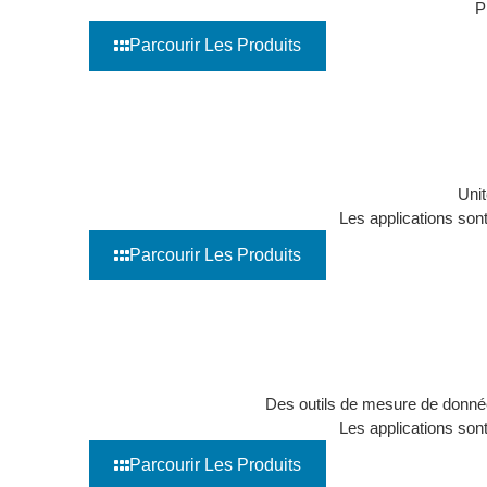
P
Parcourir Les Produits
Kit de démonstration SDR
Unit
Les applications sont
Parcourir Les Produits
Matériel d'acquisition de données (DAQ)
Des outils de mesure de donnée
Les applications sont
Parcourir Les Produits