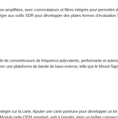
ion amplifiées, avec commutateurs et filtres intégrés pour permettr
tègre aux outils SDR pour développer des plates-formes d'évaluation
le de convertisseurs de fréquence polyvalents, performants et auto
vec une plateforme de bande de base externe, telle que le Mixed-Si
ntégré sur la carte. Ajouter une carte porteuse pour développer un k
Module radio OEM standard, prêt à l'emploi, dans un boîtier compact