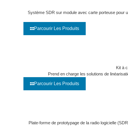
Kit de développement SDR
Système SDR sur module avec carte porteuse pour un 
Parcourir Les Produits
Plateformes de systèmes de communication
Kit à 
Prend en charge les solutions de linéarisat
Parcourir Les Produits
Cartes porteuses SoM
Plate-forme de prototypage de la radio logicielle (SD