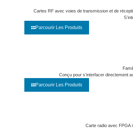
Conceptions de référence de l'extrémité avant RF
Cartes RF avec voies de transmission et de récept
S'in
Parcourir Les Produits
Convertisseurs de fréquence à large bande
Famil
Conçu pour s'interfacer directement a
Parcourir Les Produits
SDR Système sur module (SoM)
Carte radio avec FPGA i