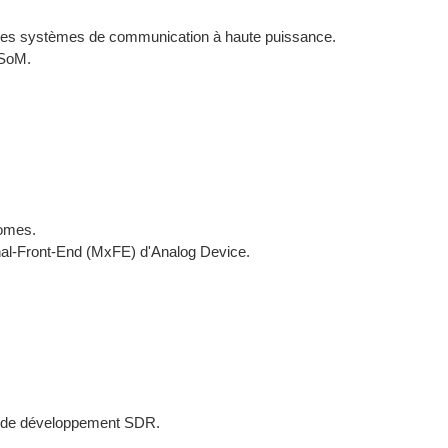
e des systèmes de communication à haute puissance.
 SoM.
nomes.
gnal-Front-End (MxFE) d'Analog Device.
it de développement SDR.
.