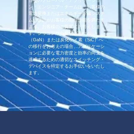
当社のグローバル・アプリケーショ
ン・エンジニア・チームは、お客様の
電力変換またはエネルギー貯蔵システ
ムの設計がお客様の期待性能を満たす
よう、お客様のご質問にお答えしま
す。シリコンから窒化ガリウム
（GaN）または炭化ケイ素（SiC）へ
の移行をお考えの場合、アプリケーシ
ョンに必要な電力密度と効率の向上を
達成するための適切なスイッチング・
デバイスを特定するお手伝いをいたし
ます。