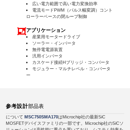
広い電力範囲で高い電力変換効率
電流モードPWM（パルス幅変調）コント
ローラーベースの閉ループ制御
アプリケーション
産業用モータードライブ
ソーラー・インバータ
無停電電源装置
汎用インバータ
カスケード接続Hブリッジ・コンバータ
モジュラー・マルチレベル・コンバータ
ー
参考設計
部品表
について
MSC750SMA170
はMicrochip社の最新SiC
MOSFETデバイスファミリの一部です。Microchip社のSiCソ
リューションは高性能に重点を置いており、システム効率を