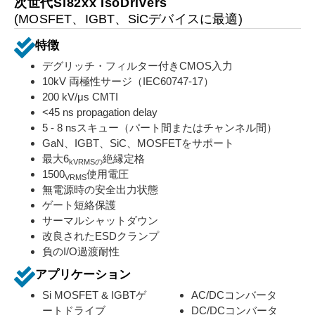
次世代Si82xx IsoDrivers
(MOSFET、IGBT、SiCデバイスに最適)
特徴
デグリッチ・フィルター付きCMOS入力
10kV 両極性サージ（IEC60747-17）
200 kV/μs CMTI
<45 ns propagation delay
5 - 8 nsスキュー（パート間またはチャンネル間）
GaN、IGBT、SiC、MOSFETをサポート
最大6
絶縁定格
kVRMSの
1500
使用電圧
VRMS
無電源時の安全出力状態
ゲート短絡保護
サーマルシャットダウン
改良されたESDクランプ
負のI/O過渡耐性
アプリケーション
Si MOSFET & IGBTゲ
AC/DCコンバータ
ートドライブ
DC/DCコンバータ