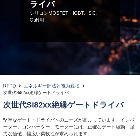
ライバ
シリコンMOSFET、IGBT、SiC、
GaN用
RFPD
エネルギー貯蔵と電力変換
次世代Si82xx絶縁ゲートドライバ
次世代Si82xx絶縁ゲートドライバ
堅牢なゲート・ドライバへのニーズが高まっています。インバ
ーター、コンバーター、モーターには、正確なゲート駆動、強
力な価値、幅広い柔軟性が求められます。