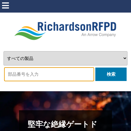
検索
堅牢な絶縁ゲートド