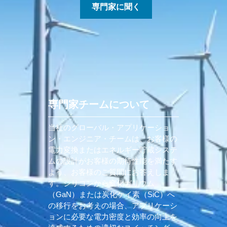
専門家に聞く
専門家チームについて
当社のグローバル・アプリケーショ
ン・エンジニア・チームは、お客様の
電力変換またはエネルギー貯蔵システ
ムの設計がお客様の期待性能を満たす
よう、お客様のご質問にお答えしま
す。シリコンから窒化ガリウム
（GaN）または炭化ケイ素（SiC）へ
の移行をお考えの場合、アプリケーシ
ョンに必要な電力密度と効率の向上を