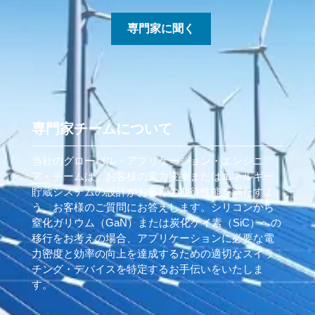
専門家に聞く
専門家チームについて
当社のグローバル・アプリケーション・エンジニ
ア・チームは、お客様の電力変換またはエネルギー
貯蔵システムの設計がお客様の期待性能を満たすよ
う、お客様のご質問にお答えします。シリコンから
窒化ガリウム（GaN）または炭化ケイ素（SiC）への
移行をお考えの場合、アプリケーションに必要な電
力密度と効率の向上を達成するための適切なスイッ
チング・デバイスを特定するお手伝いをいたしま
す。