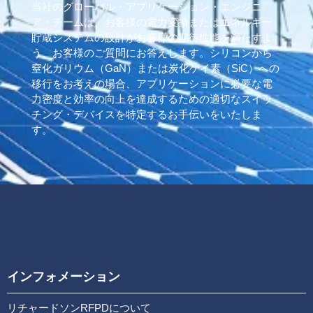
当社のグローバル・アプリケーション・エンジニ
ア・チームは、お客様の電力変換またはエネルギー
貯蔵システムの設計がお客様の期待性能を満たすよ
う、お客様のご質問にお答えします。シリコンから
窒化ガリウム（GaN）または炭化ケイ素（SiC）への
移行をお考えの場合、アプリケーションに必要な電
力密度と効率の向上を達成するための適切なスイッ
チング・デバイスを特定するお手伝いをいたしま
す。
インフォメーション
リチャードソンRFPDについて