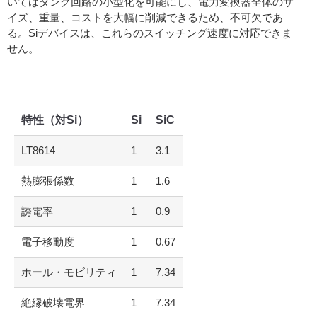
いてはタンク回路の小型化を可能にし、電力変換器全体のサ
イズ、重量、コストを大幅に削減できるため、不可欠であ
る。Siデバイスは、これらのスイッチング速度に対応できま
せん。
特性（対Si）
Si
SiC
LT8614
1
3.1
熱膨張係数
1
1.6
誘電率
1
0.9
電子移動度
1
0.67
ホール・モビリティ
1
7.34
絶縁破壊電界
1
7.34