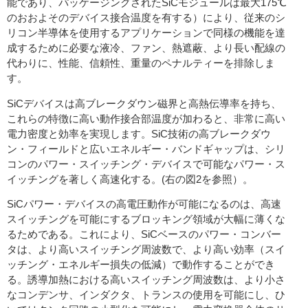
能であり、パッケージングされたSiCモジュールは最大175℃
のおおよそのデバイス接合温度を有する）により、従来のシ
リコン半導体を使用するアプリケーションで同様の機能を達
成するために必要な液冷、ファン、熱遮蔽、より長い配線の
代わりに、性能、信頼性、重量のペナルティーを排除しま
す。
SiCデバイスは高ブレークダウン磁界と高熱伝導率を持ち、
これらの特徴に高い動作接合部温度が加わると、非常に高い
電力密度と効率を実現します。SiC技術の高ブレークダウ
ン・フィールドと広いエネルギー・バンドギャップは、シリ
コンのパワー・スイッチング・デバイスで可能なパワー・ス
イッチングを著しく高速化する。(右の図2を参照）。
SiCパワー・デバイスの高電圧動作が可能になるのは、高速
スイッチングを可能にするブロッキング領域が大幅に薄くな
るためである。これにより、SiCベースのパワー・コンバー
タは、より高いスイッチング周波数で、より高い効率（スイ
ッチング・エネルギー損失の低減）で動作することができ
る。誘導加熱における高いスイッチング周波数は、より小さ
なコンデンサ、インダクタ、トランスの使用を可能にし、ひ