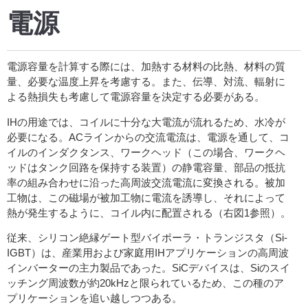
電源
電源容量を計算する際には、加熱する材料の比熱、材料の質
量、必要な温度上昇を考慮する。また、伝導、対流、輻射に
よる熱損失も考慮して電源容量を決定する必要がある。
IHの用途では、コイルに十分な大電流が流れるため、水冷が
必要になる。ACラインからの交流電流は、電源を通して、コ
イルのインダクタンス、ワークヘッド（この場合、ワークヘ
ッドはタンク回路を保持する装置）の静電容量、部品の抵抗
率の組み合わせに沿った高周波交流電流に変換される。被加
工物は、この磁場が被加工物に電流を誘導し、それによって
熱が発生するように、コイル内に配置される（右図1参照）。
従来、シリコン絶縁ゲート型バイポーラ・トランジスタ（Si-
IGBT）は、産業用および家庭用IHアプリケーションの高周波
インバーターの主力製品であった。SiCデバイスは、Siのスイ
ッチング周波数が約20kHzと限られているため、この種のア
プリケーションを追い越しつつある。