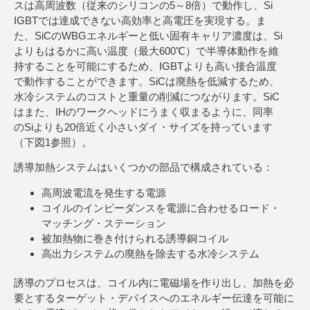
スは高周波数（従来のシリコンの5～8倍）で動作し、Si
IGBTでは達成できない高効率と高電圧を実現する。ま
た、SiCのWBGエネルギーと低い固有キャリア濃度は、Si
よりもはるかに高い温度（最大600℃）で半導体動作を維
持することを可能にするため、IGBTよりも高い接合温度
で動作することができます。SiCは廃熱を低減するため、
水冷システムのコストと重量の削減につながります。SiC
はまた、IHのワークヘッドにうまく収まるように、同率
のSiよりも20倍近く小さいダイ・サイズを持っています
（下図1参照）。
誘導加熱システムはいくつかの部品で構成されている：
高周波電流を発生する電源
コイルのインピーダンスを電源に合わせるロード・
マッチング・ステーション
被加熱物に巻き付けられる誘導銅コイル
高出力システムの廃熱を除去する水冷システム
誘導のプロセスは、コイル内に電磁場を作り出し、加熱を必
要とするターゲット・デバイスへのエネルギー伝達を可能に