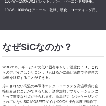
100kW～1500kWはビレット、バー、バーエンド加熱用。
10kW～100kWはアニール、乾燥、硬化、コーティング用。
なぜSiCなのか？
WBGエネルギーとSiCの低い固有キャリア濃度により、これ
らのデバイスはシリコンよりもはるかに高い温度で半導体の
挙動を維持することができる。
冷却されない高温の半導体エレクトロニクスを高温環境に直
接組み込むことができるため、誘導加熱アプリケーションに
とって重要な利点が得られます。高温能力（パッケージング
されていないSiC MOSFETダイは400℃の接合温度で動作可