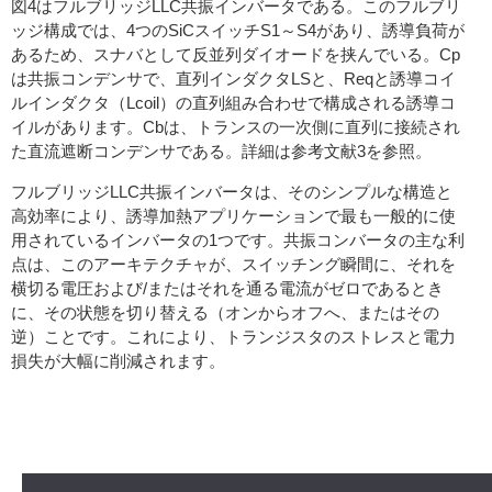
図4はフルブリッジLLC共振インバータである。このフルブリ
ッジ構成では、4つのSiCスイッチS1～S4があり、誘導負荷が
あるため、スナバとして反並列ダイオードを挟んでいる。Cp
は共振コンデンサで、直列インダクタLSと、Reqと誘導コイ
ルインダクタ（Lcoil）の直列組み合わせで構成される誘導コ
イルがあります。Cbは、トランスの一次側に直列に接続され
た直流遮断コンデンサである。詳細は参考文献3を参照。
フルブリッジLLC共振インバータは、そのシンプルな構造と
高効率により、誘導加熱アプリケーションで最も一般的に使
用されているインバータの1つです。共振コンバータの主な利
点は、このアーキテクチャが、スイッチング瞬間に、それを
横切る電圧および/またはそれを通る電流がゼロであるとき
に、その状態を切り替える（オンからオフへ、またはその
逆）ことです。これにより、トランジスタのストレスと電力
損失が大幅に削減されます。