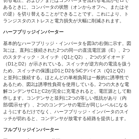
切る電圧、および／またはコンバータを流れる電流がゼロで
あるときに、コンバータの状態（オンからオフへ、またはそ
の逆）を切り替えることができることです。これにより、ト
ランジスタのストレスと電力損失が大幅に削減されます。
ハーフブリッジインバーター
基本的なハーフブリッジ・インバータを図3の右側に示す。図
3には、直列に接続された2つの同一の直流電圧源（E）、2つ
のスタティック・スイッチ（Q1とQ2）、2つのダイオード
（D1とD2）が示されている。スイッチが逆方向の電流を扱う
ため、スイッチの保護はD1とD2をSiCデバイス（Q1とQ2）
と並列に接続する。ほとんどの単相負荷は一般的に誘導性で
あるため、図2は誘導性負荷を使用している。2つの大きな電
解コンデンサC1とC2が完全に充電されると、電圧源として動
作します。コンデンサと並列に2つの等しい抵抗があり（内
部/図示せず）、2つのコンデンサの電圧が同じレベルになる
ようにするだけでなく、ハーフブリッジ・インバータのスイ
ッチが切れると、コンデンサが放電する経路を提供します。
フルブリッジインバーター