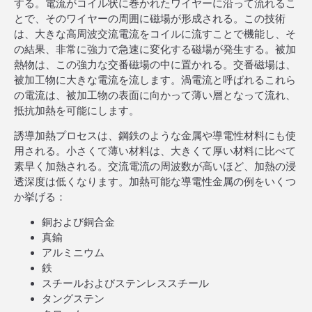
する。電流がコイル状に巻かれたワイヤーに沿って流れるこ
とで、そのワイヤーの周囲に磁場が形成される。この技術
は、大きな高周波交流電流をコイルに流すことで機能し、そ
の結果、非常に強力で急速に変化する磁場が発生する。被加
熱物は、この強力な交番磁場の中に置かれる。交番磁場は、
被加工物に大きな電流を流します。渦電流と呼ばれるこれら
の電流は、被加工物の表面に向かって薄い層となって流れ、
抵抗加熱を可能にします。
誘導加熱プロセスは、鋼鉄のような金属や導電性材料にも使
用される。小さくて薄い材料は、大きくて厚い材料に比べて
素早く加熱される。交流電流の周波数が高いほど、加熱の浸
透深度は低くなります。加熱可能な導電性金属の例をいくつ
か挙げる：
銅および銅合金
真鍮
アルミニウム
鉄
スチールおよびステンレススチール
タングステン