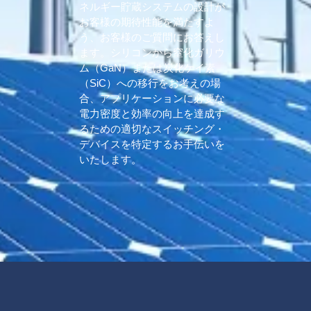
ネルギー貯蔵システムの設計が
お客様の期待性能を満たすよ
う、お客様のご質問にお答えし
ます。シリコンから窒化ガリウ
ム（GaN）または炭化ケイ素
（SiC）への移行をお考えの場
合、アプリケーションに必要な
電力密度と効率の向上を達成す
るための適切なスイッチング・
デバイスを特定するお手伝いを
いたします。