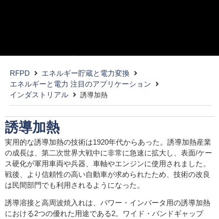
すべての暖房に炎が必要なわけではな
い。
RFPD
エネルギー貯蔵と電力変換
エネルギーと電力 注目のアプリケーション
ワイドバンドギャップ（WBG）デバイスに最適化
インダストリアル
誘導加熱
誘導加熱
実用的な誘導加熱の技術は1920年代からあった。誘導加熱産業
の成長は、第二次世界大戦中に非常に急速に拡大し、表面/ケー
ス硬化が軍用車両や兵器、車軸やエンジンに使用されました。
戦後、より信頼性の高い自動車が求められたため、技術の改良
は民間部門でも利用されるようになった。
誘導溶接と高周波焼入れは、パワー・インバータ用の誘導加熱
における2つの優れた用途である2。ワイド・バンドギャップ