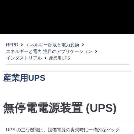
無停電電源装置 (UPS)
RFPD
エネルギー貯蔵と電力変換
ワイドバンドギャップデバイスにより、より小
エネルギーと電力 注目のアプリケーション
型・軽量で効率的なUPSシステムを実現
インダストリアル
産業用UPS
産業用UPS
無停電電源装置 (UPS)
UPS の主な機能は、設備電源の喪失時に一時的なバック