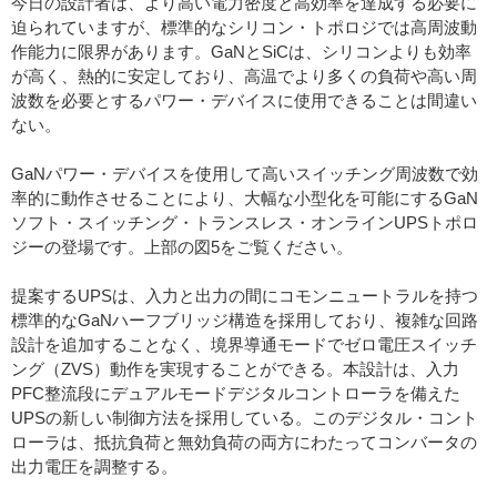
今日の設計者は、より高い電力密度と高効率を達成する必要に
迫られていますが、標準的なシリコン・トポロジでは高周波動
作能力に限界があります。GaNとSiCは、シリコンよりも効率
が高く、熱的に安定しており、高温でより多くの負荷や高い周
波数を必要とするパワー・デバイスに使用できることは間違い
ない。
GaNパワー・デバイスを使用して高いスイッチング周波数で効
率的に動作させることにより、大幅な小型化を可能にするGaN
ソフト・スイッチング・トランスレス・オンラインUPSトポロ
ジーの登場です。上部の図5をご覧ください。
提案するUPSは、入力と出力の間にコモンニュートラルを持つ
標準的なGaNハーフブリッジ構造を採用しており、複雑な回路
設計を追加することなく、境界導通モードでゼロ電圧スイッチ
ング（ZVS）動作を実現することができる。本設計は、入力
PFC整流段にデュアルモードデジタルコントローラを備えた
UPSの新しい制御方法を採用している。このデジタル・コント
ローラは、抵抗負荷と無効負荷の両方にわたってコンバータの
出力電圧を調整する。