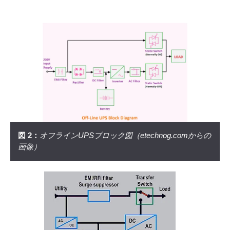
図 2：
オフラインUPSブロック図（etechnog.comからの
画像）