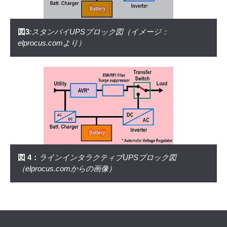
図3
:スタンバイUPSブロック図（イメージ：
elprocus.comより）
図 4：
ラインインタラクティブUPSブロック図
（elprocus.comからの画像）