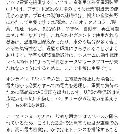
アップ電源を提供することです。産業用無停電電源装置
(UPS)は、プラント施設や工場のような産業/製造業で使
用されます。プロセス制御の継続性は、幅広い産業分野
にわたって重要です：水/廃水、バイオテクノロジー/製
薬、輸送、化学、食品/飲料、半導体、自動車、再生可能
エネルギーなどです。これらのセグメントで使用される
機器は、温度範囲が広かったり、水分や塩分が多く含ま
れる空気特性など、過酷な環境にさらされることがよく
あります。堅牢なUPS電源設計は、システムの動作電圧
レベルの低下によって重要なデータやワークフローが失
われないようにするために、ここで非常に重要です。
オンラインUPSシステムは、主電源が停止した場合に、
電力線から必要なすべての電力を処理し、重要な負荷の
ために高品質のAC電圧を出力します。UPSの整流器は交
流電力を直流に変換し、バッテリーが直流電力を蓄えま
す。右の図1を参照。
データセンターなどの一般的な用途ではスペースが限ら
れているため、こうした設計では高電力密度が重要であ
る。高い電力密度は、かさばるトランスを排除すること