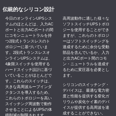
伝統的なシリコン設計
今日のオンラインUPSシス
高周波動作に適した様々な
テムのほとんどは、入力AC
ソフトスイッチUPSトポロ
ポートと出力ACポートの間
ジーを使用することができ
にコモンニュートラルを持
ますが、これらのトポロジ
つ2段式トランスレスのト
ーはソフトスイッチングを
ポロジーに基づいていま
達成するために余分な受動
す。2段式トランスレスオ
部品を含んでいるか、入力
ンラインUPSシステムは、
と出力ACポート間のコモ
4象限スイッチを使用する
ン・ニュートラルを達成す
ハードスイッチ設計に基づ
るために変圧器を必要とし
いていることがほとんどで
ます。
す。これらのスイッチは、
シリコンのスイッチング・
大きな高周波ループインダ
デバイスは、最適な電力密
クタンスを導入するため、
度と性能を提供する窒化ガ
これらのトポロジーを高い
リウムや炭化ケイ素のデバ
スイッチング周波数で動作
イスが提供する高周波を達
させることによるUPSの体
成することができない。
積削減が制限されます。