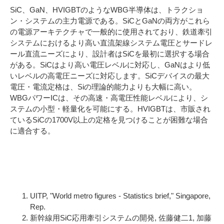
SiC、GaN、HVIGBTのようなWBG半導体は、トラクショ
ン・システムの主力電源である。SiCとGaNの両方がこれら
の電源アーキテクチャで一般的に使用されており、鉄道牽引
システムにおけるより高い直流架線システム電圧とサードレ
ール直流ニーズにより、設計者はSiCを最初に選択する場合
がある。SiCはより高い電圧レベルに対応し、GaNはより低
いレベルの高電圧ニーズに対応します。SiCデバイスの最大
電圧・電流定格は、Siの理論的能力よりも大幅に高い。
WBGパワーICは、その高速・高電圧性能レベルにより、シ
ステムの小型・軽量化を可能にする。HVIGBTは、市販され
ているSiCの1700V以上の定格を見つけることが困難な場合
に適合する。
参考文献
UITP, "World metro figures - Statistics brief," Singapore,
Rep.
新幹線用SiC応用牽引システムの開発, 佐藤健二1, 加藤