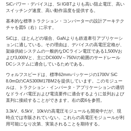
SiCパワー・デバイスは、Si IGBTよりも高い阻止電圧、高い
スイッチング速度、高い動作温度を提供する。
基本的な標準トラクション・コンバーターの設計アーキテク
チャを図5（右）に示す。
SiCは、ほとんどの場合、GaNよりも鉄道牽引アプリケーシ
ョンに適している。その理由は、デバイスの高電圧定格が、
架線供給システムの一般的なDCライン電圧である1,500Vお
よび3,000Vと、主にDC600V～750Vの範囲のサードレール
DCシステムに適合しているためである。
ウォルフスピードは、標準62mmパッケージの1700V SiC
8.0mΩのCAS300M17BM2を提供しています。このモジュー
ルは、トラクション・インバータ・アプリケーションの適切
なドライバ電圧および電流要件に適合するように並列および
直列に接続することができます。右の図6を参照。
3.3kV、6.5kV、10kVの高電圧モジュールも開発中だが、現
時点では市販されていない。これらの高電圧モジュールが利
用可能になり次第、実装されることを期待する。