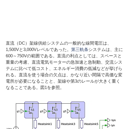
モーターのDCライン電
圧とACライン電圧の比
較
直流（DC）架線供給システムの一般的な線間電圧は、
1,500Vと3,000Vレベルであった。
第三軌条
システムは、主に
600～750Vの範囲である。直流の利点としては、スペースと
重量の考慮、直流電気モーターの急加速と急制動、交流シス
テムに比べて低コスト、エネルギー消費の低減などが挙げら
れる。直流を使う場合の欠点は、かなり近い間隔で高価な変
電所が必要になることと、架線や第3のレールが大きく重く
なることである。図1を参照。