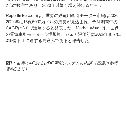
2倍の数字であり、2020年以降も増え続けるだろう。
Reportlinker.comは、世界の鉄道用牽引モーター市場は2020-
2024年に16億6000万ドルの成長が見込まれ、予測期間中の
CAGRは3％で進展すると発表した。Market Watchは、世界
の電気牽引モーター市場規模、シェア評価額は2026年までに
315億ドルに達する見込みであると報告した。
図3：
世界のACおよびDC牽引システムの内訳（画像は参考
資料5より）
SiCとGaN FETのEVト
ラクション・システムと
Si-IGBTベースのトラク