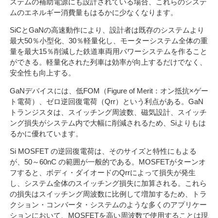
ステムの補助電源にも設計されている場合、これらのシステ
ムのエネルギー消費量もはるかに少なくなります。
SiCとGaNの高速動作により、設計者は既存のシステムより
最大50％小型化、30％軽量化し、モーターシステム全体の重
量を最大15％削減した鉄道車両用パワーシステムを作ること
ができる。軽量化された列車は効率が向上するだけでなく、
安全性も向上する。
GaNデバイスには、低FOM（Figure of Merit：オン抵抗×ゲー
ト電荷）、ゼロ逆回復電荷（Qrr）という利点がある。GaN
トランジスタは、スイッチング周波数、磁気設計、スイッチ
ング損失がシステム内で大幅に削減されるため、Siよりもは
るかに優れています。
Si MOSFET の逆回復電荷は、そのサイズと特性にもよる
が、50～60nC の範囲が一般的である。MOSFETがターンオ
フすると、ボディ・ダイオードのQrrによって損失が発生
し、システム全体のスイッチング損失に加算される。これら
の損失はスイッチング周波数に比例して増加するため、トラ
クション・コンバータ・システムのような多くのアプリケー
ションにおいて、MOSFETを高い周波数で使用することは現