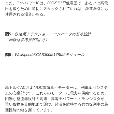
4までの
また、GaNパワーICは、800V
低電圧で、あるいは高電
圧を扱うために適切にスタックされていれば、鉄道牽引にも
使用される場合がある。
図5：
鉄道用トラクション・コンバータの基本設計
（画像は参考資料3より）
図6：
WolfspeedのCAS300M17BM2モジュール
結論
高トルクACおよびDC電気牽引モーターは、列車牽引システ
ムの心臓部です。これらのモーターに電力を供給するため、
困難な整流器設計の高速・高電圧パワー・トランジスタが、
重い貨物を目的地まで運び、経済を維持する強力な列車の最
適性能の鍵を握っています。