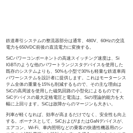
ション・システムの比較
4
鉄道牽引システムの整流器部分は通常、480V、60Hzの交流
電力を650VDC前後の直流電力に変換する。
SiCパワーコンポーネントの高速スイッチング速度は、Si
IGBTのような他のパワートランジスタデバイスを使用した
既存のシステムよりも、50%も小型で30%も軽量な鉄道車両
パワーシステムを設計者に提供します。これはモーターシス
テム全体の重量を15%も削減するもので、その主な理由は
SiCの高周波を使用した磁気回路の小型化によるものです。
SiCデバイスの最大定格電圧と電流は、Siの理論的能力を大
幅に上回ります。SiCは故障からのマージンも大きい。
列車が軽くなれば、効率が高まるだけでなく、安全性も向上
する。ボーナスとして、SiCおよび/またはGaNデバイスが、
エアコン、Wi-Fi、車内照明などの乗客の快適性機器用のシ