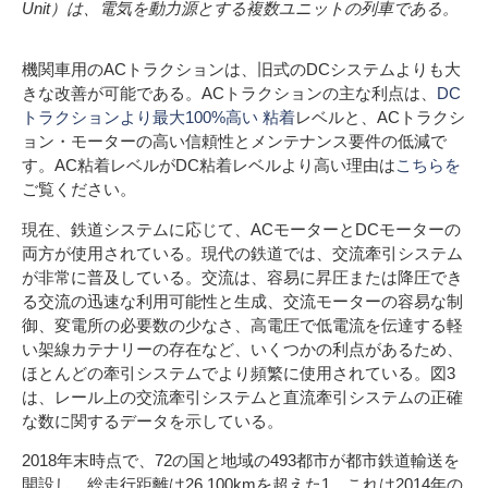
Unit）は、電気を動力源とする複数ユニットの列車である。
機関車用のACトラクションは、旧式のDCシステムよりも大
きな改善が可能である。ACトラクションの主な利点は、
DC
トラクションより最大100%高い
粘着
レベルと、ACトラクシ
ョン・モーターの高い信頼性とメンテナンス要件の低減で
す。AC粘着レベルがDC粘着レベルより高い理由は
こちらを
ご覧ください。
現在、鉄道システムに応じて、ACモーターとDCモーターの
両方が使用されている。現代の鉄道では、交流牽引システム
が非常に普及している。交流は、容易に昇圧または降圧でき
る交流の迅速な利用可能性と生成、交流モーターの容易な制
御、変電所の必要数の少なさ、高電圧で低電流を伝達する軽
い架線カテナリーの存在など、いくつかの利点があるため、
ほとんどの牽引システムでより頻繁に使用されている。図3
は、レール上の交流牽引システムと直流牽引システムの正確
な数に関するデータを示している。
2018年末時点で、72の国と地域の493都市が都市鉄道輸送を
開設し、総走行距離は26,100kmを超えた1。これは2014年の