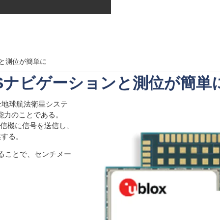
ンと測位が簡単に
Sナビゲーションと測位が簡単
全地球航法衛星システ
能力のことである。
受信機に信号を送信し、
供する。
わせることで、センチメー