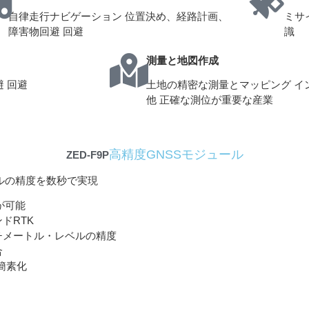
自律走行ナビゲーション 位置決め、経路計画、
ミサ
障害物回避 回避
識
測量と地図作成
 回避
土地の精密な測量とマッピング イ
他 正確な測位が重要な産業
高精度GNSSモジュール
ZED-F9P
ルの精度を数秒で実現
信が可能
ドRTK
チメートル・レベルの精度
合
が簡素化