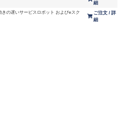
細
S。動きの遅いサービスロボット およびeスク
ご注文 / 詳
細