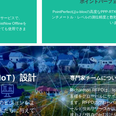
ポイントパーフ
PointPerfectはu-bloxの高度なP
ンチメートル・レベルの測位精度と数
情報サービスで、
い
ow Offlineを
せても使用できま
ポイントパーフ
3～6cm¹の精
GNSSサービス
低帯域幅デー
も利用可能
oT）設計
直感的なIoTサービス・デリバ
専門家チームにつ
できる
迅速な初期対応
インターネットおよびLバンド衛
Richardson RFP
客様をグローバルにサポ
さら
のビジョンをよ
ます。RFPDのグローバ
ールド技術リソースが設
私たちに与えて
規および既存のIoT設