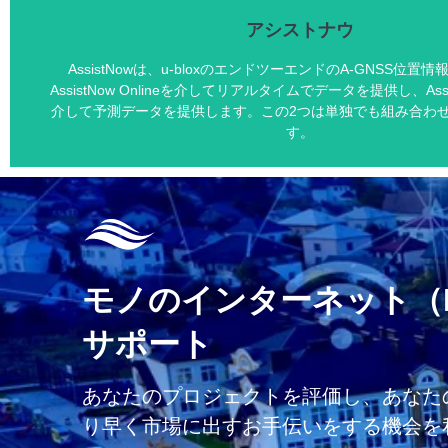
アシストナウ
AssistNowは、u-bloxのエンドツーエンドのA-GNSS位置
AssistNow Onlineを介してリアルタイムでデータを提供し、AssistN
介して予測データを提供します。この2つは単独でも組み合わ
す。
アシストナウ
グローバルな可用性が保証されたリアルタイムのオンラインA-
保証とサポートに支えられ、プレミアムサービス
モノのインターネット（I
SUPLに準拠していない製品でも簡単に統合
サービスから企業まで保護されたデータプライバシー 
サポート
さらに詳しく
あなたのプロジェクトを評価し、あなた
り早く市場に出すお手伝いをする機会を