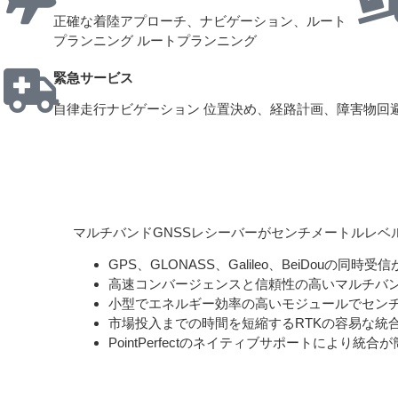
正確な着陸アプローチ、ナビゲーション、ルート
プランニング ルートプランニング
緊急サービス
自律走行ナビゲーション 位置決め、経路計画、障害物回避
マルチバンドGNSSレシーバーがセンチメートルレベ
GPS、GLONASS、Galileo、BeiDouの同時受
高速コンバージェンスと信頼性の高いマルチバン
小型でエネルギー効率の高いモジュールでセン
市場投入までの時間を短縮するRTKの容易な統
PointPerfectのネイティブサポートにより統合