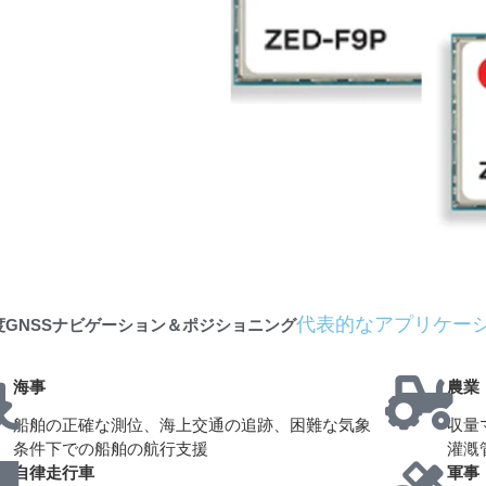
代表的なアプリケー
度GNSSナビゲーション＆ポジショニング
海事
農業
船舶の正確な測位、海上交通の追跡、困難な気象
収量
条件下での船舶の航行支援
灌漑
自律走行車
軍事