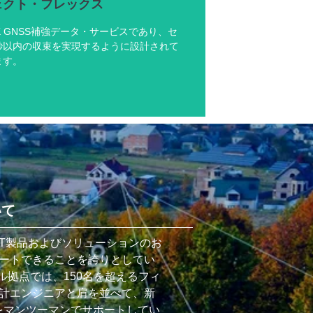
ェクト・フレックス
PP-RTK GNSS補強データ・サービスであり、セ
秒以内の収束を実現するように設計されて
ます。
ェクト・フレックス
度と数秒以内の収束性
タで伝送コストを削減
リー・プラットフォームはビジネスに摩擦を
いて
与えない
星経由での99.9%のアップタイム可用性
Dは、IoT製品およびソリューションのお
ートできることを誇りとしてい
に詳しく
ル拠点では、150名を超えるフィ
計エンジニアと肩を並べて、新
計をマンツーマンでサポートしてい