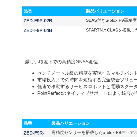
品番
製品バリエーション
ZED-F9P-02B
SBAS付きu-blox F9高
ZED-F9P-04B
SPARTNとCLASを搭載し
厳しい環境下での高精度GNSS測位
センチメートル級の精度を実現するマルチバンド
市場投入までの時間を短縮する完全統合ソリュ
低速で移動するサービスロボットと電動スクー
PointPerfectのネイティブサポートにより統合
品番
製品バリエーション
ZED-F9R-
高精度センサーを搭載したu-blox F9デュア