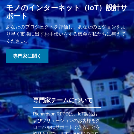
モノのインターネット（IoT）設計サ
ポート
あなたのプロジェクトを評価し、あなたのビジョンをよ
り早く市場に出すお手伝いをする機会を私たちに与えて
ください。
専門家に聞く
専門家チームについて
Richardson RFPDは、IoT製品お
よびソリューションのお客様をグ
ローバルにサポートできることを
誇りとしています。RFPDのグロ