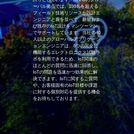
ーバル拠点では、150名を超える
フィールド技術リソースが設計エ
ンジニアと肩を並べて、新規およ
び既存のIoT設計をマンツーマン
でサポートしています。当社の40
人以上のグローバルアプリケーシ
ョンエンジニアは、6つの完全に
機能するエレクトロニクス試験ラ
ボを利用できるため、IoT関連の
ほとんどの質問に迅速に回答し、
IoTの問題を迅速かつ効果的に解
決できます。IoTに関するご質問
や、お客様固有のIoT目標や課題
に対する個別対応を提供する機会
をお待ちしております。