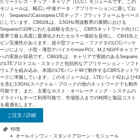
たリードレス・チップ・キャリア（LCC）モジュールです。この
モジュールは、幅広い中速データ・アプリケーションに適してお
り、SequansのCassiopeia LTEチップ・プラットフォームをベース
にしています。CB610Lは、3.5GHz周波数帯の展開における
Sequansの10年にわたる経験を生かし、CBRSネットワーク向けに
業界で最も高度に最適化されたセルラー接続を提供し、CB410Lと
ピン互換性があります。超小型フォーム・ファクタのLCCパッケ
ージにより、小型・薄型デバイスやmini-PCI、M.2 NGFFキャリア
への実装が容易です。CB610Lは、キャリアで実績のあるSequans
のLTEプロトコル・スタックと包括的なアプリケーション・ソフト
ウェアを組み込み、米国のLTEバンド48で動作するCBRSネットワ
ークに準拠しています。このモジュールは、LTEバンド42および43
を含む3.5GHzスペクトル・ブロックの他のネットワークでも動作
可能です。また、主要なホスト・オペレーティング・システムの
ドライバもすべて利用可能で、市場投入までの時間と製品コスト
を最適化します。
ご注文 / 詳細
特徴
オールインワン・スタンドアローン・モジュール