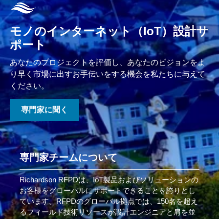
モノのインターネット（IoT）設計サ
ポート
あなたのプロジェクトを評価し、あなたのビジョンをよ
り早く市場に出すお手伝いをする機会を私たちに与えて
ください。
専門家に聞く
専門家チームについて
Richardson RFPDは、IoT製品およびソリューションの
お客様をグローバルにサポートできることを誇りとし
ています。RFPDのグローバル拠点では、150名を超え
るフィールド技術リソースが設計エンジニアと肩を並