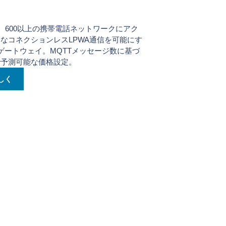
xサービス
国、600以上の携帯電話ネットワークにアク
なコネクションレスLPWA通信を可能にす
SNゲートウェイ。MQTTメッセージ数に基づ
で予測可能な価格設定。
しく