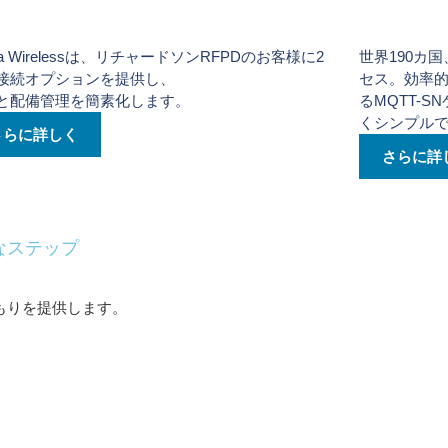
エラワイヤレスサービス
u-blo
rra Wirelessは、リチャードソンRFPDのお客様に2
世界190カ
接続オプションを提供し、
セス。効率的
と配備管理を簡素化します。
るMQTT-
くシンプル
さらに詳しく
さらに詳
なステップ
見積もりを提供します。