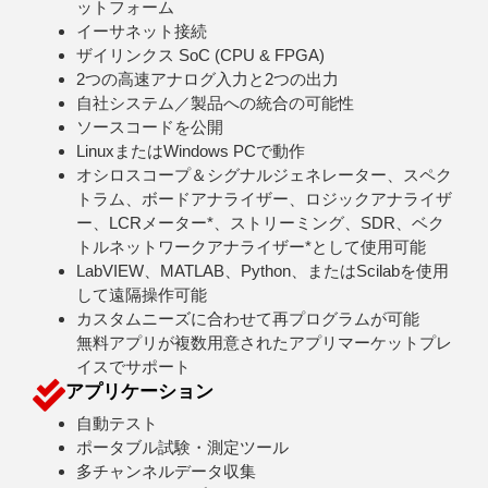
ットフォーム
イーサネット接続
ザイリンクス SoC (CPU & FPGA)
2つの高速アナログ入力と2つの出力
自社システム／製品への統合の可能性
ソースコードを公開
LinuxまたはWindows PCで動作
オシロスコープ＆シグナルジェネレーター、スペク
トラム、ボードアナライザー、ロジックアナライザ
ー、LCRメーター*、ストリーミング、SDR、ベク
トルネットワークアナライザー*として使用可能
LabVIEW、MATLAB、Python、またはScilabを使用
して遠隔操作可能
カスタムニーズに合わせて再プログラムが可能
無料アプリが複数用意されたアプリマーケットプレ
イスでサポート
アプリケーション
自動テスト
ポータブル試験・測定ツール
多チャンネルデータ収集