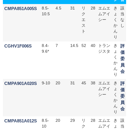
CMPA851A005S
8.5-
4.5
31
リ
28
エムエ
き
該
10.5
ク
ムアイ
ょ
当
エ
シー
く
な
ス
か
し
ト
ん
り
CGHV1F006S
8.4-
7
14.5
52
40
トラン
き
評
9.6*
ジスタ
ょ
価
く
委
か
員
ん
会
り
CMPA901A020S
9-10
20
31
45
38
エムエ
き
評
ムアイ
ょ
価
シー
く
委
か
員
ん
会
り
CMPA851A012S
8.5-
20
29
リ
28
エムエ
き
該
10
ク
ムアイ
ょ
当