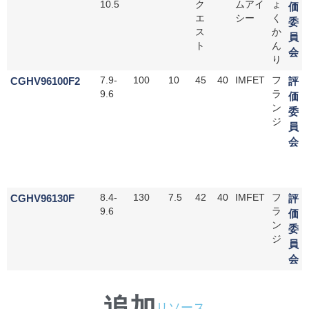
10.5
ク
ムアイ
ょ
価
エ
シー
く
委
ス
か
員
ト
ん
会
り
CGHV96100F2
7.9-
100
10
45
40
IMFET
フ
評
9.6
ラ
価
ン
委
ジ
員
会
CGHV96130F
8.4-
130
7.5
42
40
IMFET
フ
評
9.6
ラ
価
ン
委
ジ
員
会
追加
リソース