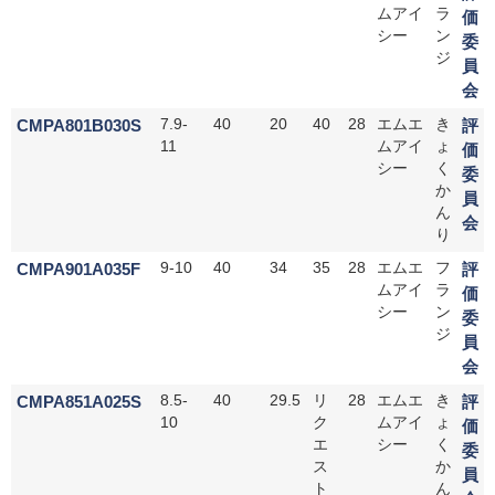
ムアイ
ラ
価
シー
ン
委
ジ
員
会
CMPA801B030S
7.9-
40
20
40
28
エムエ
き
評
11
ムアイ
ょ
価
シー
く
委
か
員
ん
会
り
CMPA901A035F
9-10
40
34
35
28
エムエ
フ
評
ムアイ
ラ
価
シー
ン
委
ジ
員
会
CMPA851A025S
8.5-
40
29.5
リ
28
エムエ
き
評
10
ク
ムアイ
ょ
価
エ
シー
く
委
ス
か
員
ト
ん