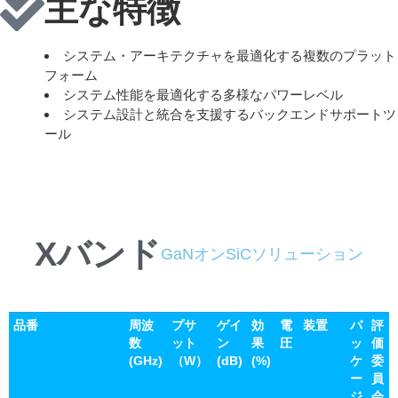
主な特徴
システム・アーキテクチャを最適化する複数のプラット
フォーム
システム性能を最適化する多様なパワーレベル
システム設計と統合を支援するバックエンドサポートツ
ール
Xバンド
GaNオンSiCソリューション
品番
周波
プサ
ゲイ
効
電
装置
パ
評
数
ット
ン
果
圧
ッ
価
(GHz)
（W）
(dB)
(%)
ケ
委
ー
員
ジ
会