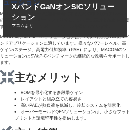
ューション
XバンドGaNオンSiCソリュー
MACOMは、システム性能を最適化するための様々な出力レベル
ション
の高性能Xバンド・ポートフォリオと、システム設計と統合を支援
マコムより
するバックエンド・サポート・ツールを提供しています。
MACOMのGaN on SiCソリューションは、パルスおよびCWのXバ
ンドアプリケーションに適しています。様々なパワーレベル、高
ゲイン/ステージ、高電力付加効率（PAE）により、MACOMのソ
リューションはSWaP-Cベンチマークの継続的な改善をサポートし
ます。
主なメリット
BOMを最小化する多段階ゲイン
レイアウトと組み立ての容易さ
高いPAEが熱負荷を低減し、冷却システムを簡素化
オーバーモールドQFNソリューションは、小さなフット
プリントと環境堅牢性を提供します。