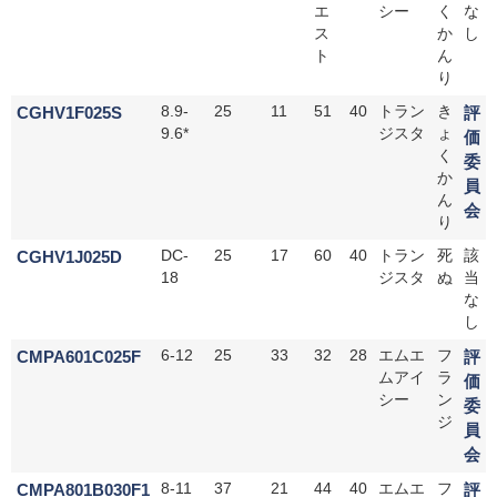
エ
シー
く
な
ス
か
し
ト
ん
り
CGHV1F025S
8.9-
25
11
51
40
トラン
き
評
9.6*
ジスタ
ょ
価
く
委
か
員
ん
会
り
CGHV1J025D
DC-
25
17
60
40
トラン
死
該
18
ジスタ
ぬ
当
な
し
CMPA601C025F
6-12
25
33
32
28
エムエ
フ
評
ムアイ
ラ
価
シー
ン
委
ジ
員
会
CMPA801B030F1
8-11
37
21
44
40
エムエ
フ
評