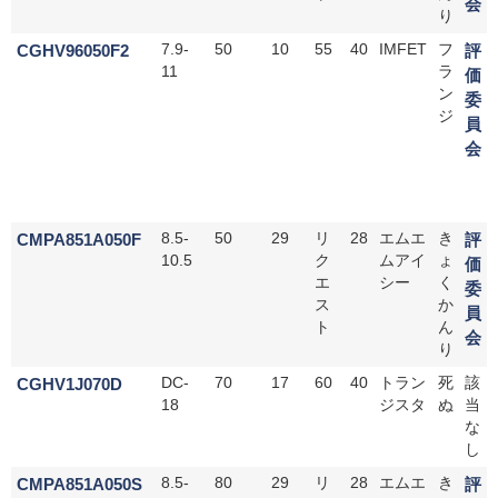
会
り
CGHV96050F2
7.9-
50
10
55
40
IMFET
フ
評
11
ラ
価
ン
委
ジ
員
会
CMPA851A050F
8.5-
50
29
リ
28
エムエ
き
評
10.5
ク
ムアイ
ょ
価
エ
シー
く
委
ス
か
員
ト
ん
会
り
CGHV1J070D
DC-
70
17
60
40
トラン
死
該
18
ジスタ
ぬ
当
な
し
CMPA851A050S
8.5-
80
29
リ
28
エムエ
き
評