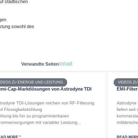
uf städtischen
gen
istung sowohl des
Inhalt
Verwandte Seiten
IDEOS ZU ENERGIE UND LEISTUNG
VIDEOS ZU
emi-Cap-Marktlösungen von Astrodyne TDI
EMI-Filte
trodyne TDI-Lösungen reichen von RF-Filterung
Astrodyne T
d Flüssigkeitskühlung
liefert sei
hlung bis hin zu programmierbaren
kommerziel
romversorgungen mit variabler Leistung...
militärisc
EAD MORE "
READ MORE