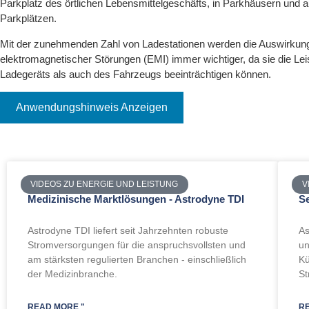
Parkplatz des örtlichen Lebensmittelgeschäfts, in Parkhäusern und a
Parkplätzen.
Mit der zunehmenden Zahl von Ladestationen werden die Auswirkun
elektromagnetischer Störungen (EMI) immer wichtiger, da sie die Le
Ladegeräts als auch des Fahrzeugs beeinträchtigen können.
Anwendungshinweis Anzeigen
VIDEOS ZU ENERGIE UND LEISTUNG
V
Medizinische Marktlösungen - Astrodyne TDI
S
Astrodyne TDI liefert seit Jahrzehnten robuste
As
Stromversorgungen für die anspruchsvollsten und
un
am stärksten regulierten Branchen - einschließlich
Kü
der Medizinbranche.
St
READ MORE "
R