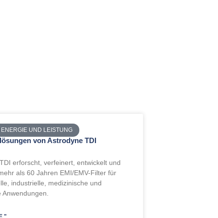
 ENERGIE UND LEISTUNG
rlösungen von Astrodyne TDI
DI erforscht, verfeinert, entwickelt und
t mehr als 60 Jahren EMI/EMV-Filter für
le, industrielle, medizinische und
he Anwendungen.
 "