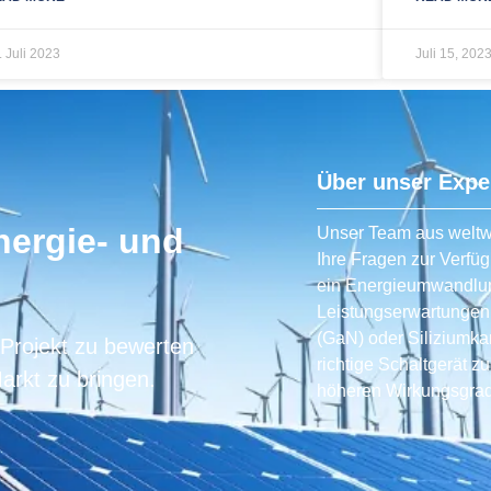
. Juli 2023
Juli 15, 202
Über unser Expe
nergie- und
Unser Team aus weltwe
Ihre Fragen zur Verfüg
ein Energieumwandlun
Leistungserwartungen e
(GaN) oder Siliziumkar
 Projekt zu bewerten
richtige Schaltgerät z
arkt zu bringen.
höheren Wirkungsgrad 