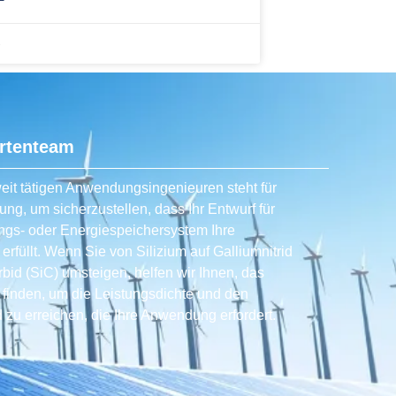
3
rtenteam
it tätigen Anwendungsingenieuren steht für
ung, um sicherzustellen, dass Ihr Entwurf für
gs- oder Energiespeichersystem Ihre
rfüllt. Wenn Sie von Silizium auf Galliumnitrid
bid (SiC) umsteigen, helfen wir Ihnen, das
u finden, um die Leistungsdichte und den
zu erreichen, die Ihre Anwendung erfordert.