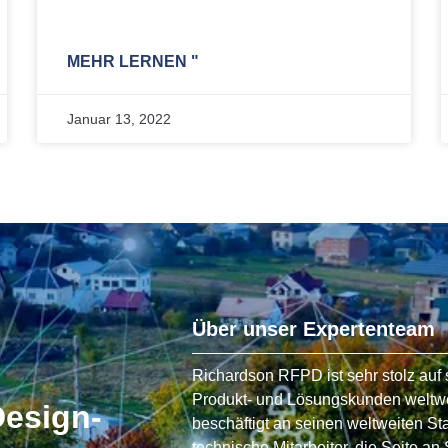
MEHR LERNEN "
Januar 13, 2022
Über unser Expertenteam
Richardson RFPD ist sehr stolz auf s
Produkt- und Lösungskunden weltwe
Design-
beschäftigt an seinen weltweiten St
technische Mitarbeiter, die Seite an 