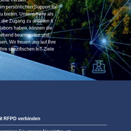
um persönlichen Support für
u bieten. Unsere mehr als
 die Zugang zu unseren 6
stlabors haben, können die
gehend beantworten und
sen. Wir freuen uns auf Ihre
Ihre spezifischen IoT-Ziele
.
it RFPD verbinden