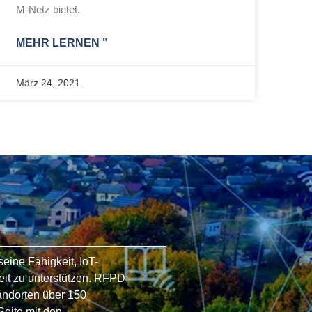
M-Netz bietet.
MEHR LERNEN "
März 24, 2021
eine Fähigkeit, IoT-
it zu unterstützen. RFPD
andorten über 150
Seite mit den