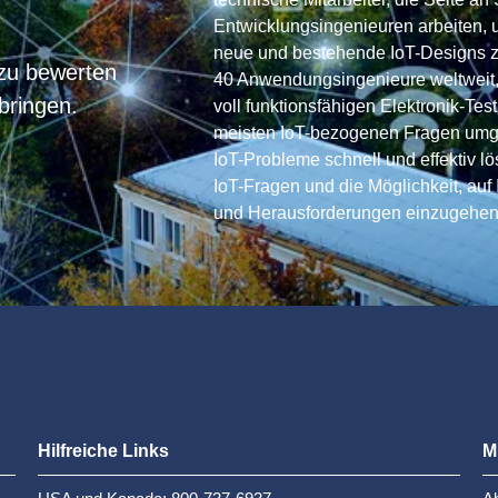
Entwicklungsingenieuren arbeiten, 
neue und bestehende IoT-Designs z
 zu bewerten
40 Anwendungsingenieure weltweit,
bringen.
voll funktionsfähigen Elektronik-Te
meisten IoT-bezogenen Fragen um
IoT-Probleme schnell und effektiv lö
IoT-Fragen und die Möglichkeit, auf 
und Herausforderungen einzugehen
Hilfreiche Links
M