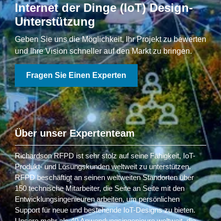
Internet der Dinge (IoT) Design-
Unterstützung
Geben Sie uns die Möglichkeit, Ihr Projekt zu bewerten
und Ihre Vision schneller auf den Markt zu bringen.
Fragen Sie Einen Experten
Über unser Expertenteam
Richardson RFPD ist sehr stolz auf seine Fähigkeit, IoT-
Produkt- und Lösungskunden weltweit zu unterstützen.
RFPD beschäftigt an seinen weltweiten Standorten über
150 technische Mitarbeiter, die Seite an Seite mit den
Entwicklungsingenieuren arbeiten, um persönlichen
Support für neue und bestehende IoT-Designs zu bieten.
Unsere mehr als 40 Anwendungsingenieure weltweit, die