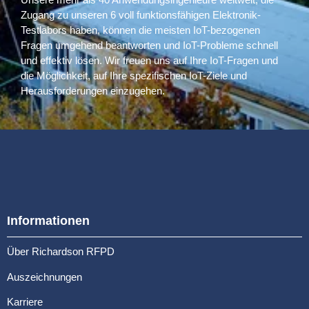
Zugang zu unseren 6 voll funktionsfähigen Elektronik-
Testlabors haben, können die meisten IoT-bezogenen
Fragen umgehend beantworten und IoT-Probleme schnell
und effektiv lösen. Wir freuen uns auf Ihre IoT-Fragen und
die Möglichkeit, auf Ihre spezifischen IoT-Ziele und
Herausforderungen einzugehen.
Informationen
Über Richardson RFPD
Auszeichnungen
Karriere