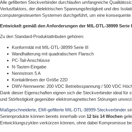
Alle gefilterten Steckverbinder durchlaufen umfangreiche Qualitätssi
Verlustfaktors, der dielektrischen Spannungsfestigkeit und des Isol
computergesteuerten Systemen durchgeführt, um eine konsequente 
Entwickelt gemäß den Anforderungen der MIL-DTL-38999 Serie I
Zu den Standard-Produktattributen gehören:
Konformität mit MIL-DTL-38999 Serie III
Wandhalterung mit quadratischem Flansch
PC-Tail-Anschlüsse
N-Tasten-Eingabe
Nennstrom 5 A
Kontaktlinsen der Größe 22D
DWV-Nennwerte: 200 VDC Betriebsspannung / 500 VDC Höc
Dank dieser Eigenschaften eignen sich die Steckverbinder ideal für s
und Störfestigkeit gegenüber elektromagnetischen Störungen unverzi
Maßgeschneiderte, EMI-gefilterte MIL-DTL-38999-Steckverbinder
sin
Serienprodukte können bereits innerhalb von
12 bis 14 Wochen
geli
Entwicklungszyklen verkürzen können, ohne dabei Kompromisse bei 