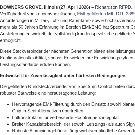
DOWNERS GROVE
, Illinois (27. April 2026) –
Richardson RFPD, In
Verfügbarkeit von kundenspezifischen,
EMI-gefilterten MIL-DTL-389
Anforderungen in Militär-, Luft- und Raumfahrt- sowie hochzuverlä
mehr als 50 Jahren Erfahrung im Bereich EMI/EMC hat Spectrum Con
Auslieferung entwickelt, der vollständig kundenspezifische gefilter
ermöglicht.
Diese Steckverbinder der nächsten Generation bieten eine leistungss
Konfigurationsflexibilität, sodass Entwickler ihre Entwicklungszyklen
Leistungsstandards erfüllen können.
Entwickelt für Zuverlässigkeit unter härtesten Bedingungen
Die gefilterten Rundsteckverbinder von Spectrum Control bieten durc
robuster Bauweise eine herausragende Leistung:
Hervorragende EMI-Filterung durch den Einsatz sowohl planare
Chip-in-Seal-Alternativen übertreffen
Lötkonstruktion für verbesserte Hochfrequenzintegrität
Breiter Kapazitätsbereich, der sowohl Leistungs- als auch Sign
Robuste Aluminiumgehäuse für gewichtsempfindliche Anwend