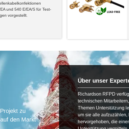
llenkabelkonfektionen
 und 540 E/EA/S für Test-
n vorgestellt.
Über unser Exper
Richardson RFPD verfügt
technischen Mitarbeitern,
Themen Unterstützung lei
 Projekt zu
um sie alle aufzuzählen
 auf den Markt
hervorgehoben, die eine
Unterstützung vermitteln.