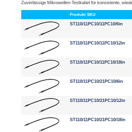
Zuverlässige Mikrowellen-Testkabel für konsistente, wie
Produkt SKU
ST110/11PC10/11PC10/6in
ST110/11PC10/11PC10/12in
ST110/11PC10/11PC10/18in
ST110/11PC10/21PC10/6in
ST110/11PC10/21PC10/12in
ST110/11PC10/21PC10/18in