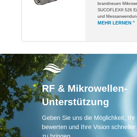
brandneuen Mikrowe
SUCOFLEX® 526 E/EA
und Messanwendunge
MEHR LERNEN "
RF & Mikrowellen-
Unterstützung
Geben Sie uns die Möglichkeit, Ihr
bewerten und Ihre Vision schneller
zu bringen.