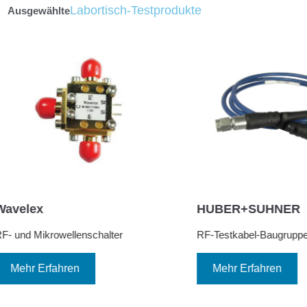
Labortisch-Testprodukte
Ausgewählte
0SR01R01036.0
gien GmbH -
Gore
RF-Testkabel-Baugruppe
ämpfungsglied
Mehr Erfahren
n