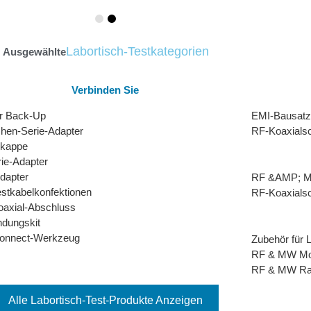
Labortisch-Testkategorien
Ausgewählte
Verbinden Sie
r Back-Up
EMI-Bausatz
hen-Serie-Adapter
RF-Koaxialsc
bkappe
rie-Adapter
dapter
RF &AMP; 
stkabelkonfektionen
RF-Koaxialsc
axial-Abschluss
ndungskit
connect-Werkzeug
Zubehör für 
RF & MW Mod
RF & MW Rac
Alle Labortisch-Test-Produkte Anzeigen