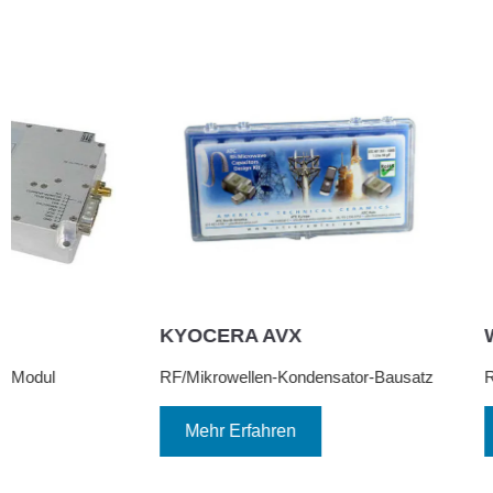
Minibend-6
18A-03
HUBER+SUHNER
API-Technolo
Inmet
RF-Standardkabelbaugruppe
Festes Koaxial-D
Mehr Erfahren
Mehr Erfahre