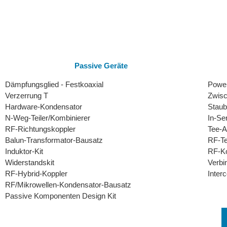
Passive Geräte
Dämpfungsglied - Festkoaxial
Powe
Verzerrung T
Zwisc
Hardware-Kondensator
Stau
N-Weg-Teiler/Kombinierer
In-Se
RF-Richtungskoppler
Tee-A
Balun-Transformator-Bausatz
RF-Te
Induktor-Kit
RF-Ko
Widerstandskit
Verbi
RF-Hybrid-Koppler
Inter
RF/Mikrowellen-Kondensator-Bausatz
Passive Komponenten Design Kit