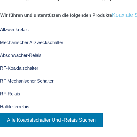
Koaxiale 
Wir führen und unterstützen die folgenden Produkte
R570412000
Allzweckrelais
Radiall
Mechanischer Allzweckschalter
Abschwächer-Relais
This SPDT Ramses SMA 18 GHz failsafe 12 Vdc terminal pin
million cycles life and a switching time of < 10 ms.
RF-Koaxialschalter
Isolierung: 60 dB @ 12,4-18 GHz
RF Mechanischer Schalter
Max. Einfügungsdämpfung: 0,35 dB
VSWR: 1,40:1
RF-Relais
Impedanz: 50 Ohm
Halbleiterrelais
Jetzt kaufen
Alle Koaxialschalter Und -relais Suchen