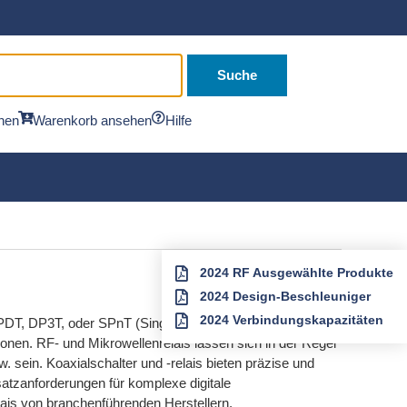
Suche
hen
Warenkorb ansehen
Hilfe
2024 RF Ausgewählte Produkte
2024 Design-Beschleuniger
2024 Verbindungskapazitäten
DT, DP3T, oder SPnT (Single-Pole, Multi-Throw). Zu den
nen. RF- und Mikrowellenrelais lassen sich in der Regel
. sein. Koaxialschalter und -relais bieten präzise und
hsatzanforderungen für komplexe digitale
ais von branchenführenden Herstellern.