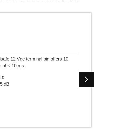
8 GHz latching 28 Vdc D-sub
Dieser breitb
position and a switching time of <15
einem ausfall
Befestigungsl
Freque
Isolier
Einfügu
Angesc
Jetzt kau