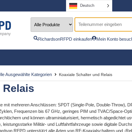
Deutsch
RichardsonRFPD einkaufen
Mein Konto besuc
le Ausgewählte Kategorien
Koaxiale Schalter und Relais
 Relais
te mit mehreren Anschlüssen: SPDT (Single-Pole, Double-Throw), DP
en Zyklen, Frequenzen bis 67 GHz, geringes PIM und TVAC/Space-Optio
urchlöchern und können ultraminiaturisiert, hermetisch abgedichtet usw
, leistungsstarke Militär- und Luftfahrtfahrzeuge sowie digitale Durc
dson RFPD unterstützt alle Arten von RF-Koaxialschaltern und -Rel