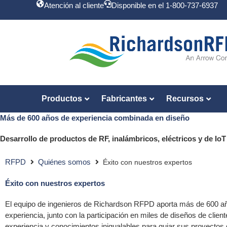
Atención al cliente
Disponible en el 1-800-737-6937
Productos
Fabricantes
Recursos
Más de 600 años de experiencia combinada en diseño
Desarrollo de productos de RF, inalámbricos, eléctricos y de IoT
RFPD
Quiénes somos
Éxito con nuestros expertos
Éxito con nuestros expertos
El equipo de ingenieros de Richardson RFPD aporta más de 600 año
experiencia, junto con la participación en miles de diseños de cli
experiencia y conocimientos inigualables para guiar sus proyectos d