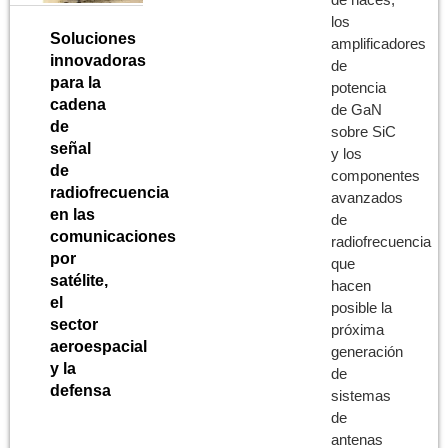
los
Soluciones
amplificadores
innovadoras
de
para la
potencia
cadena
de GaN
de
sobre SiC
señal
y los
de
componentes
radiofrecuencia
avanzados
en las
de
comunicaciones
radiofrecuencia
por
que
satélite,
hacen
el
posible la
sector
próxima
aeroespacial
generación
y la
de
defensa
sistemas
de
antenas