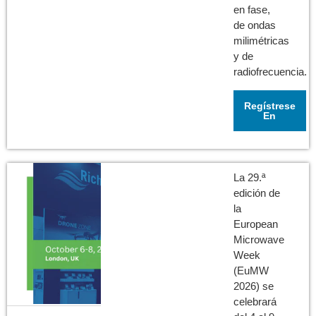
en fase,
de ondas
milimétricas
y de
radiofrecuencia.
Regístrese
En
La 29.ª
edición de
la
European
Microwave
Week
(EuMW
2026) se
celebrará