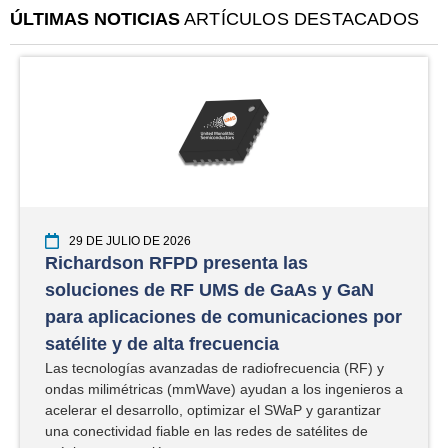
ÚLTIMAS NOTICIAS
ARTÍCULOS DESTACADOS
14 DE JULIO DE 2026
 las
Peraso EVK-PRM2146X-D: 
 GaAs y GaN
3.0 a 60 GHz para conectivid
unicaciones por
de largo alcance
Presentamos el nuevo Peraso EVK-P
ia
solución completa de USB 3.0 a 60 GH
ofrecuencia (RF) y
funciones avanzadas para la conectivi
n a los ingenieros a
de largo alcance.
 SWaP y garantizar
PARA SABER MÁS "
 de satélites de