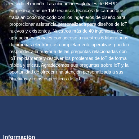
en todo el mundo. Las ubicaciones globales de RFPD
emplean a más de 150 recursos técnicos de campo que
trabajan codo con codo con los ingenieros de diseño para
proporcionar asistencia personalizada para diseños de IoT
nuevos y existentes. Nuestros más de 40 ingenieros de
aplicaciones globales con acceso a nuestros 6 laboratorios
de pruebas electrónicas completamente operativos pueden
responder a la mayoría de las preguntas relacionadas con
IoT rápidamente y resolver los problemas de IoT de forma
rápida y eficaz. Agradecemos sus preguntas sobre IoT y la
oportunidad de ofrecer una atención personalizada a sus
objetivos y retos específicos de IoT.
Información