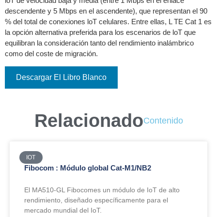
loT de velocidad baja y media (entre 1 Mbps en el enlace
descendente y 5 Mbps en el ascendente), que representan el 90
% del total de conexiones loT celulares. Entre ellas, L TE Cat 1 es
la opción alternativa preferida para los escenarios de loT que
equilibran la consideración tanto del rendimiento inalámbrico
como del coste de migración.
Descargar El Libro Blanco
Relacionado
Contenido
IOT
Fibocom : Módulo global Cat-M1/NB2
El MA510-GL Fibocomes un módulo de IoT de alto
rendimiento, diseñado específicamente para el
mercado mundial del IoT.