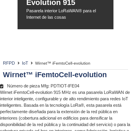
Evolution 915
Pasarela interior LoRaWAN® para el
Internet de las cosas
RFPD
IoT
Wirnet™ iFemtoCell-evolution
Wirnet™ iFemtoCell-evolution
Número de pieza Mfg: PDTIOT-IFE04
Wirnet iFemtoCell-evolution 915 MHz es una pasarela LoRaWAN de
interior inteligente, configurable y de alto rendimiento para redes IoT
inteligentes. Basada en la tecnología LoRa®, esta pasarela está
perfectamente diseñada para la extensión de la red pública en
interiores (cobertura adicional en edificios para densificar la
disponibilidad de la red pública y la continuidad del servicio) o para la
cobertura privada ad-hoc en interiores, como fabricación, logística o