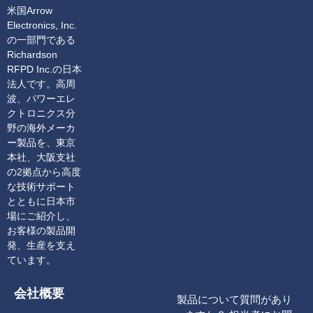
米国Arrow
Electronics, Inc.
の一部門である
Richardson
RFPD Inc.の日本
法人です。高周
波、パワーエレ
クトロニクス分
野の海外メーカ
ー製品を、東京
本社、大阪支社
の2拠点から高度
な技術サポート
とともに日本市
場にご紹介し、
お客様の製品開
発、生産を支え
ています。
会社概要
製品について質問があり