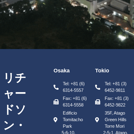
Osaka
Tokio
リチ
Tel: +81 (6)
Tel: +81 (3)
ャー
6314-5557
6452-9811
Fax: +81 (6)
Fax: +81 (3)
6314-5558
6452-9822
ドソ
Edificio
35F, Atago
Tomitacho
Green Hills
ン・
Park
Torre Mori
5-6-10,
2-5-1, Atago,