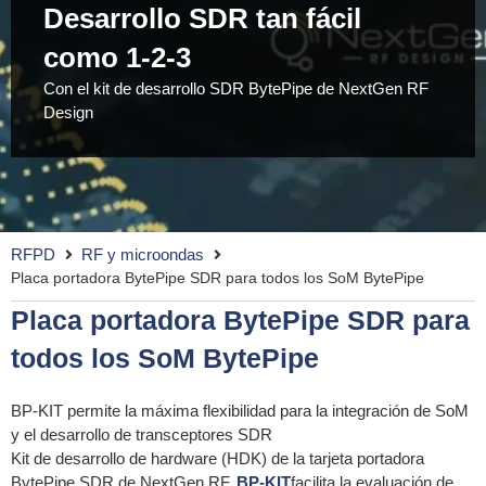
Desarrollo SDR tan fácil
como 1-2-3
Con el kit de desarrollo SDR BytePipe de NextGen RF
Design
RFPD
RF y microondas
Placa portadora BytePipe SDR para todos los SoM BytePipe
Placa portadora BytePipe SDR para
todos los SoM BytePipe
BP-KIT permite la máxima flexibilidad para la integración de SoM
y el desarrollo de transceptores SDR
Kit de desarrollo de hardware (HDK) de la tarjeta portadora
BytePipe SDR de NextGen RF,
BP-KIT
facilita la evaluación de