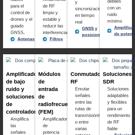
débiles
y
para el
de RF
con un
sincronización
control de
limpio y
ruido
en tiempo
drones y el
estable y
mínimo
real
guiado
reducir las
Amplifica
GNSS y
GNSS.
interferencias
de potenc
posicionamiento
Antenas
Filtros
Amplificadores
Módulos
Conmutadores
Soluciones
de bajo
de
RF
SDR
ruido y
entrada
Enrutar
Soluciones
señales
adaptables
soluciones
de
entre las
y flexibles
de
radiofrecuencia
rutas de
para un
controladores
(FEM)
transmisión/recepción
rendimiento
Amplifica
Amplificador
o entre
de RF
las
de
varias
fiable
señales
potencia