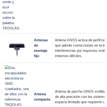
Antenas
Antena GNSS activa de perfil bajo
de
que admite correcciones en la ban
montaje
interferencias por trayectos múlt
fijo
entornos difíciles.
Antena de parche GNSS multiband
Antena
de alta precisión con los sistem
compacta
espacio limitado que requieren u