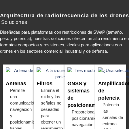
Arquitectura de radiofrecuencia de los drone
Soluciones
Diseñadas para plataformas con restricciones de SWaP (tamaño,
peso y potencia), nuestras soluciones ofrecen un alto rendimiento en
formatos compactos y resistentes, ideales para aplicaciones con
drones en los sectores comercial, industrial y de defensa.
Antenas
Filtros
GNSS y
Amplificado
Permite
Elimina el
sistemas
de
una
ruido y las
de
potencia
comunicación,
señales no
posicionamiento
Potencia
navegación
deseadas
las
Proporcionar
y
para
señales de
posicionamiento,
posicionamiento
obtener un
entrada
navegación
fiables
rendimiento