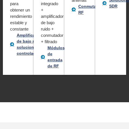
antenas
Solucione
para
integrado
SDR
Conmutadores
obtener un
+
RF
rendimiento
amplificador
estable y
de bajo
constante
ruido +
Amplificadores
conmutador
de bajo ruido y
+ filtrado
soluciones de
Módulos
controladores
de
entrada
de RF