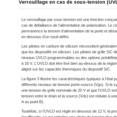
Verrouillage en cas de sous-tension (UV
Le verrouillage par sous-tension est une fonction conçu
cas de défaillance de l'alimentation de polarisation. Le c
permanence la tension d'alimentation de la porte et désac
en dessous d'un seuil défini.
Les pilotes en carbure de silicium nécessitent générale
que les dispositifs en silicium. Les pilotes de grille Si
niveaux UVLO programmables ou des options prédéfinies
à 16 V. L'UVLO doit être fixé bien au-dessus de la région
aligné sur les capacités thermiques du dispositif SiC.
La figure 3 illustre les caractéristiques typiques à l'ét
différents niveaux de tension porte-source (Vgs). Si le
une tension de grille nominale de 20 V et que l'UVLO est 
tension entre le drain et la source (Vds) est réduite à un
A au point B).
Toutefois, si l'UVLO est réglé en dessous de 12 V, la pr
insuffisante, ce qui entraîne une chute de tension plus d