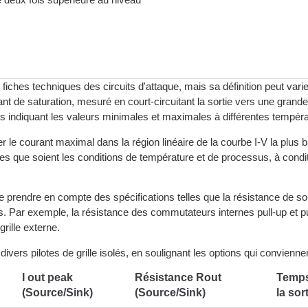
ches techniques des circuits d'attaque, mais sa définition peut varier
t de saturation, mesuré en court-circuitant la sortie vers une grande
es indiquant les valeurs minimales et maximales à différentes températ
ier le courant maximal dans la région linéaire de la courbe I-V la plu
elles que soient les conditions de température et de processus, à condi
 de prendre en compte des spécifications telles que la résistance de 
 Par exemple, la résistance des commutateurs internes pull-up et pull
grille externe.
divers pilotes de grille isolés, en soulignant les options qui convienn
I out peak
Résistance Rout
Temps
(Source/Sink)
(Source/Sink)
la sor