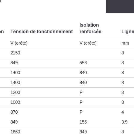
N.
Isolation
on
Tension de fonctionnement
renforcée
Ligne
V (crête)
V (crête)
mm
2150
8
849
558
8
1400
840
8
1400
840
8
1200
P
8
1000
P
8
870
P
4
849
155
3.9
1860
849
8