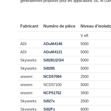
généralement proposés pour les applications SiC et Ga
Fabricant
Numéro de pièce
Niveau d'isolati
V eff.
ADI
ADuM4146
5000
ADI
ADuM4121
5000
Skyworks
Si8281/2/3/4
5000
Skyworks
Si8285
5000
onsemi
NCD57084
2500
onsemi
NCD57100
5000
onsemi
NCP51752
3500
Skyworks
Si827x
2500
Skyworks
Si82Fx
6000