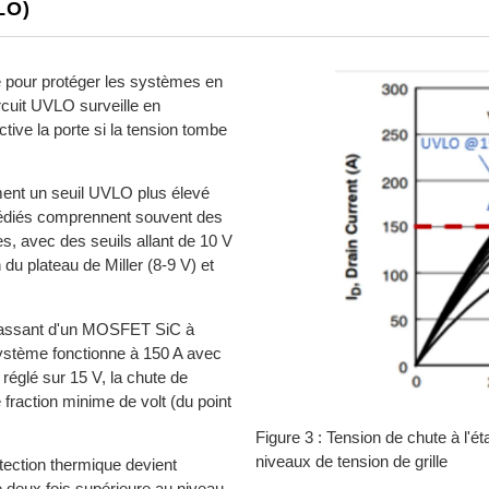
LO)
e pour protéger les systèmes en
ircuit UVLO surveille en
tive la porte si la tension tombe
ment un seuil UVLO plus élevé
C dédiés comprennent souvent des
, avec des seuils allant de 10 V
 du plateau de Miller (8-9 V) et
at passant d'un MOSFET SiC à
 système fonctionne à 150 A avec
réglé sur 15 V, la chute de
e fraction minime de volt (du point
Figure 3 : Tension de chute à l'é
niveaux de tension de grille
otection thermique devient
e deux fois supérieure au niveau