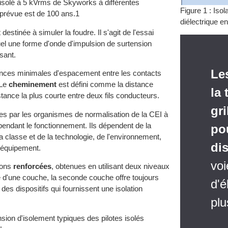
 isolé à 5 kVrms de Skyworks à différentes
Figure 1 : Is
 prévue est de 100 ans.1
diélectrique e
stinée à simuler la foudre. Il s'agit de l'essai
quel une forme d'onde d'impulsion de surtension
sant.
Le
ences minimales d'espacement entre les contacts
 Le
cheminement
est défini comme la distance
la
stance la plus courte entre deux fils conducteurs.
gri
nies par les organismes de normalisation de la CEI à
es pendant le fonctionnement. Ils dépendent de la
pou
 classe et de la technologie, de l'environnement,
di
 l'équipement.
vo
ions
renforcées
, obtenues en utilisant deux niveaux
nce d'une couche, la seconde couche offre toujours
d'é
des dispositifs qui fournissent une isolation
plu
sion d'isolement typiques des pilotes isolés