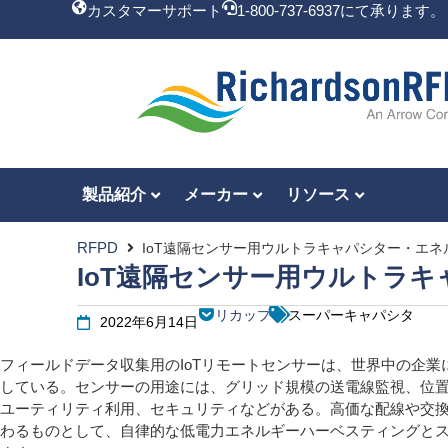
カスタマーサポート
1-800-737-6937にて承ります。
製品紹介
メーカー
リソース
RFPD
IoT遠隔センサー用ウルトラキャパシター・エネ
IoT遠隔センサー用ウルトラ
リカップ
スーパーキャパシタ
2022年6月14日
フィールドデータ収集用のIoTリモートセンサーは、世界中の企業
している。センサーの用途には、グリッド規模の送電線監視、位
ユーティリティ利用、セキュリティなどがある。高価な配線や交
わるものとして、自律的な低電力エネルギーハーベスティングと