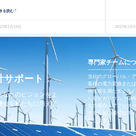
きを読む "
022年2月16日
2022年1月2
専門家チームに
計サポート
当社のグローバル・
客様の電力変換また
待性能を満たすよう
あなたのビジョンをよ
ら窒化ガリウム（Ga
機会を私たちに与えて
えの場合、アプリケ
するための適切なス
たします。