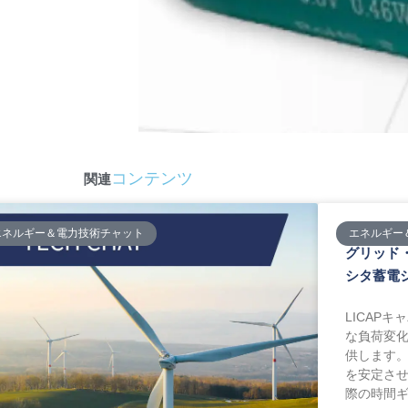
コンテンツ
関連
エネルギー＆電力技術チャット
エネルギー
グリッド
シタ蓄電
LICAP
な負荷変
供します
を安定さ
際の時間