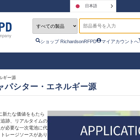
日本語
ショップ RichardsonRFPD
マイアカウントへ
ルギー源
キャパシター・エネルギー源
に新たな価値をもたら
置追跡、リアルタイムの
換が必要な一次電池に代
ストレージソースがあり