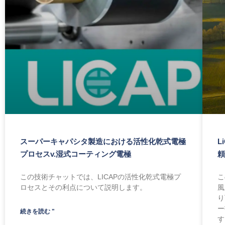
スーパーキャパシタ製造における活性化乾式電極
L
プロセスv.湿式コーティング電極
この技術チャットでは、LICAPの活性化乾式電極プ
こ
ロセスとその利点について説明します。
風
り
ー
続きを読む "
す