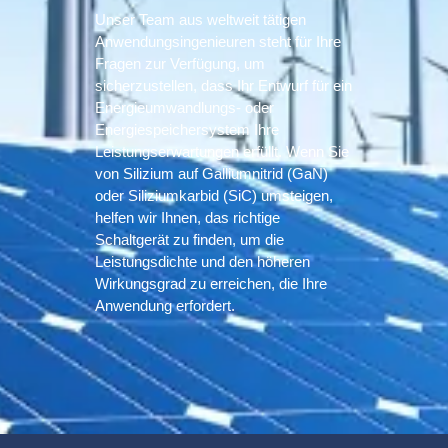
Unser Team aus weltweit tätigen
Anwendungsingenieuren steht für Ihre
Fragen zur Verfügung, um
sicherzustellen, dass Ihr Entwurf für ein
Energieumwandlungs- oder
Energiespeichersystem Ihre
Leistungserwartungen erfüllt. Wenn Sie
von Silizium auf Galliumnitrid (GaN)
oder Siliziumkarbid (SiC) umsteigen,
helfen wir Ihnen, das richtige
Schaltgerät zu finden, um die
Leistungsdichte und den höheren
Wirkungsgrad zu erreichen, die Ihre
Anwendung erfordert.