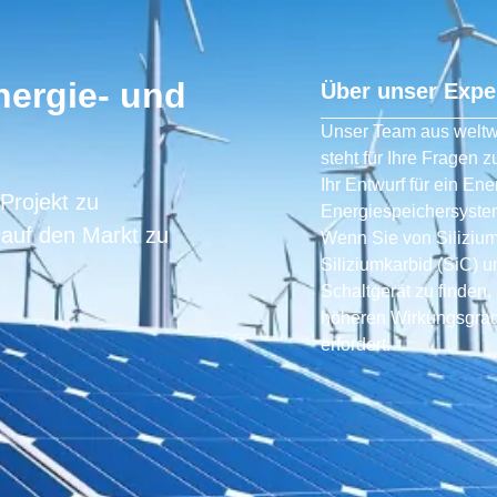
nergie- und
Über unser Expe
Unser Team aus weltw
steht für Ihre Fragen 
Ihr Entwurf für ein E
 Projekt zu
Energiespeichersystem
 auf den Markt zu
Wenn Sie von Silizium
Siliziumkarbid (SiC) u
Schaltgerät zu finden
höheren Wirkungsgrad
erfordert.