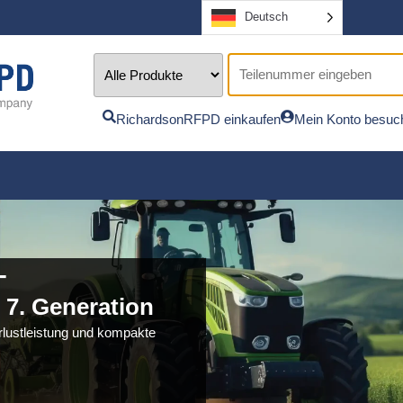
Deutsch
RichardsonRFPD einkaufen
Mein Konto besuc
-
 7. Generation
rlustleistung und kompakte