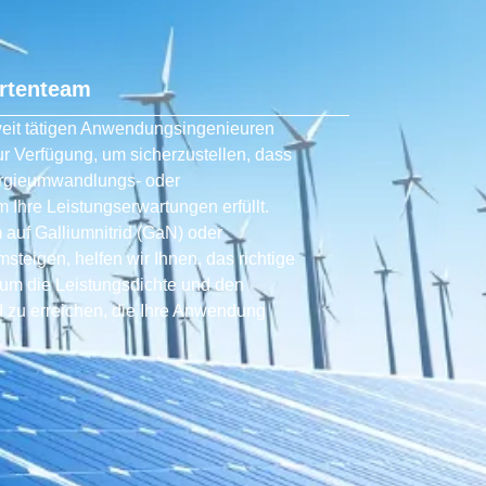
rtenteam
eit tätigen Anwendungsingenieuren
zur Verfügung, um sicherzustellen, dass
nergieumwandlungs- oder
 Ihre Leistungserwartungen erfüllt.
 auf Galliumnitrid (GaN) oder
msteigen, helfen wir Ihnen, das richtige
, um die Leistungsdichte und den
 zu erreichen, die Ihre Anwendung