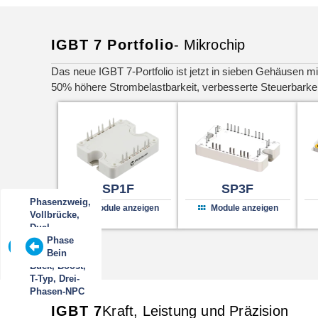
IGBT 7 Portfolio
- Mikrochip
Das neue IGBT 7-Portfolio ist jetzt in sieben Gehäusen mi
50% höhere Strombelastbarkeit, verbesserte Steuerbarkeit
SP1F
SP3F
Phasenzweig,
Phasenzweig,
Module anzeigen
Module anzeigen
Vollbrücke,
Vollbrücke,
Dual
doppelte
Phase
Common
Dreiphasige
Einzelner
Phase
Phase
gemeinsame
Bein,
Source,
Brücke
Schalter
Bein
Bein
Quelle,
Vollbrücke
Buck, Boost,
dreiphasige
T-Typ, Drei-
Brücke
Phasen-NPC
IGBT 7
Kraft, Leistung und Präzision