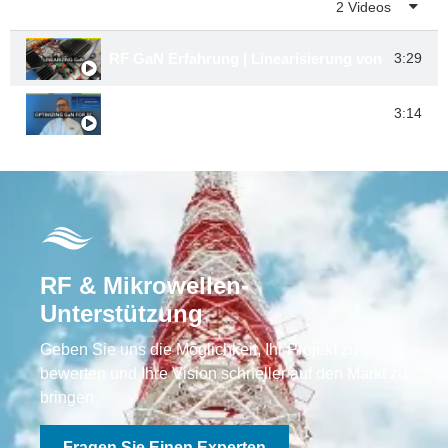
Wiedergabeliste
2 Videos
RF GaN Erfahrung | Linearisierung von GaN im 
3:29
RF GaN Erfahrung | Optimierung von GaN für R
3:14
RF & Mikrowellen-
Unterstützung
Geben Sie uns die Möglichkeit, Ihr Projekt zu
bewerten und Ihre Vision schneller auf den Markt zu
bringen.
Fragen Sie Einen Experten