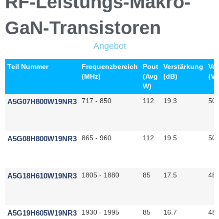
RF-Leistungs-Makro-
GaN-Transistoren
Angebot
Teil Nummer
Frequenzbereich
Pout
Verstärkung
Ve
(MHz)
(Avg
(dB)
(V)
W)
A5G07H800W19NR3
717 - 850
112
19.3
50
A5G08H800W19NR3
865 - 960
112
19.5
50
A5G18H610W19NR3
1805 - 1880
85
17.5
48
A5G19H605W19NR3
1930 - 1995
85
16.7
48