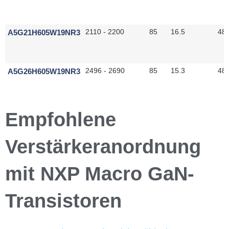
A5G21H605W19NR3
2110 - 2200
85
16.5
48
A5G26H605W19NR3
2496 - 2690
85
15.3
48
Empfohlene
Verstärkeranordnung
mit NXP Macro GaN-
Transistoren