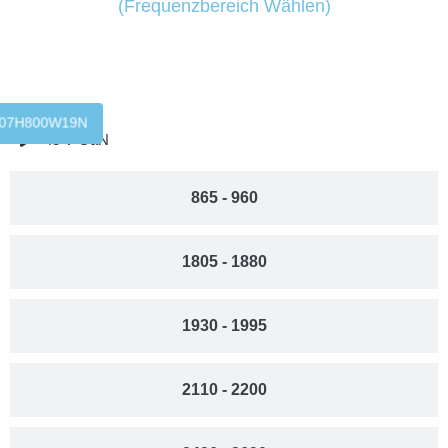
(Frequenzbereich Wählen)
717 - 850
07H800W19N
3G26D055N
5G35S004
48 V GaN
865 - 960
1805 - 1880
1930 - 1995
2110 - 2200