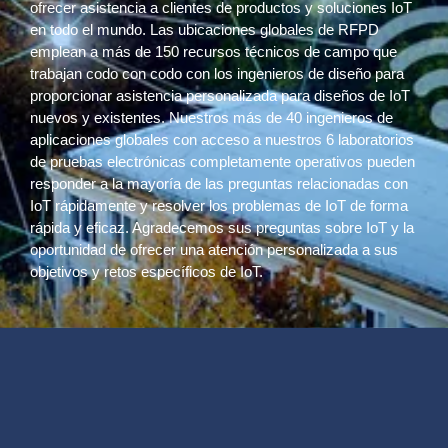
ofrecer asistencia a clientes de productos y soluciones IoT
en todo el mundo. Las ubicaciones globales de RFPD
emplean a más de 150 recursos técnicos de campo que
trabajan codo con codo con los ingenieros de diseño para
proporcionar asistencia personalizada para diseños de IoT
nuevos y existentes. Nuestros más de 40 ingenieros de
aplicaciones globales con acceso a nuestros 6 laboratorios
de pruebas electrónicas completamente operativos pueden
responder a la mayoría de las preguntas relacionadas con
IoT rápidamente y resolver los problemas de IoT de forma
rápida y eficaz. Agradecemos sus preguntas sobre IoT y la
oportunidad de ofrecer una atención personalizada a sus
objetivos y retos específicos de IoT.