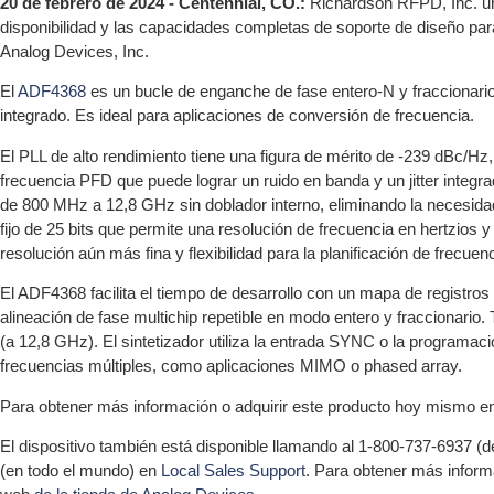
20 de febrero de 2024 - Centennial, CO.:
Richardson RFPD, Inc. un
disponibilidad y las capacidades completas de soporte de diseño pa
Analog Devices, Inc.
El
ADF4368
es un bucle de enganche de fase entero-N y fraccionario
integrado. Es ideal para aplicaciones de conversión de frecuencia.
El PLL de alto rendimiento tiene una figura de mérito de -239 dBc/Hz
frecuencia PFD que puede lograr un ruido en banda y un jitter integr
de 800 MHz a 12,8 GHz sin doblador interno, eliminando la necesida
fijo de 25 bits que permite una resolución de frecuencia en hertzios 
resolución aún más fina y flexibilidad para la planificación de frecu
El ADF4368 facilita el tiempo de desarrollo con un mapa de registros 
alineación de fase multichip repetible en modo entero y fraccionario. T
(a 12,8 GHz). El sintetizador utiliza la entrada SYNC o la programa
frecuencias múltiples, como aplicaciones MIMO o phased array.
Para obtener más información o adquirir este producto hoy mismo en 
El dispositivo también está disponible llamando al 1-800-737-6937 (
(en todo el mundo) en
Local Sales Support
. Para obtener más inform