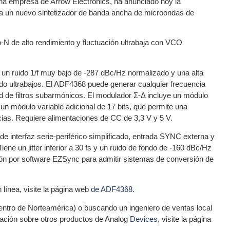
a empresa de Arrow Electronics, ha anunciado hoy la
ra un nuevo sintetizador de banda ancha de microondas de
-N de alto rendimiento y fluctuación ultrabaja con VCO
, un ruido 1/f muy bajo de -287 dBc/Hz normalizado y una alta
ado ultrabajos. El ADF4368 puede generar cualquier frecuencia
d de filtros subarmónicos. El modulador Σ-Δ incluye un módulo
y un módulo variable adicional de 17 bits, que permite una
encias. Requiere alimentaciones de CC de 3,3 V y 5 V.
de interfaz serie-periférico simplificado, entrada SYNC externa y
iene un jitter inferior a 30 fs y un ruido de fondo de -160 dBc/Hz
ción por software EZSync para admitir sistemas de conversión de
línea, visite la página web
de ADF4368
.
dentro de Norteamérica) o buscando un ingeniero de ventas local
ación sobre otros productos de Analog
Devices
, visite la página