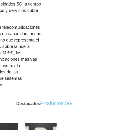
esidades 5G, a tiempo
tos y servicios cubre
 de telecomunicaciones
s en capacidad, ancho
ino que representa el
s sobre la huella
 (eMBB), las
unicaciones masivas
onstruir la
los de las
 de sistemas
as.
Productos 5G
Destacados