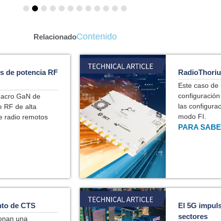
Contenido
Relacionado
es de potencia RF
RadioThoriu
Este caso de 
configuración
macro GaN de
las configur
e RF de alta
modo FI.
e radio remotos
PARA SABE
ento de CTS
El 5G impul
sectores
ionan una