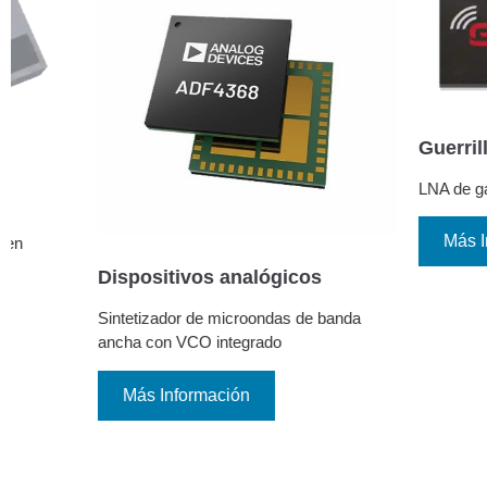
GRF2133
Guerrilla RF
LNA de ganancia ultr
Más Informació
ADF4368
Dispositivos analógicos
Sintetizador de microondas de banda
ancha con VCO integrado
Más Información