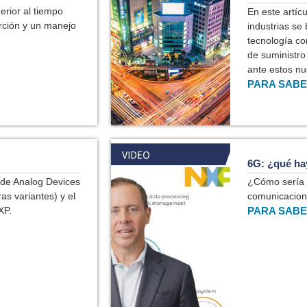
rior al tiempo
En este artí
rción y un manejo
industrias se
tecnología c
de suministro
ante estos nu
PARA SABE
6G: ¿qué hay
de Analog Devices
¿Cómo sería 
as variantes) y el
comunicacione
XP.
PARA SABE