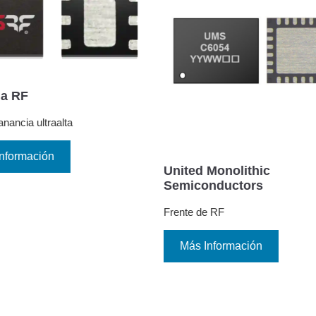
aalta
CHC6054-QQA
n
United Monolithic
Semiconductors
Frente de RF
Más Información