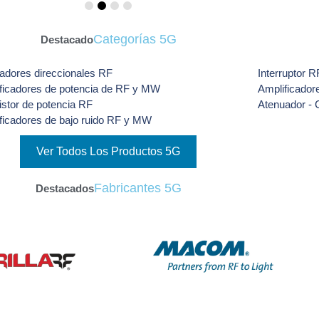
Categorías 5G
Destacado
adores direccionales RF
Interruptor 
ficadores de potencia de RF y MW
Amplificado
istor de potencia RF
Atenuador - C
ficadores de bajo ruido RF y MW
Ver Todos Los Productos 5G
Fabricantes 5G
Destacados