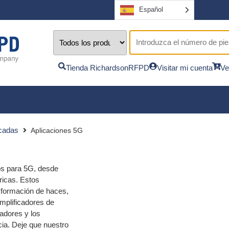
Español
Tienda RichardsonRFPD
Visitar mi cuenta
Ve
acadas
Aplicaciones 5G
os para 5G, desde
icas. Estos
e formación de haces,
mplificadores de
ladores y los
cia. Deje que nuestro