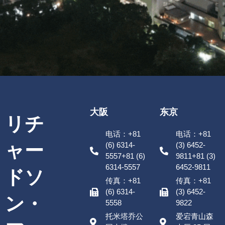
大阪
东京
リチ
电话：+81
电话：+81
ャー
(6) 6314-
(3) 6452-
5557+81 (6)
9811+81 (3)
6314-5557
6452-9811
ドソ
传真：+81
传真：+81
(6) 6314-
(3) 6452-
ン・
5558
9822
托米塔乔公
爱宕青山森