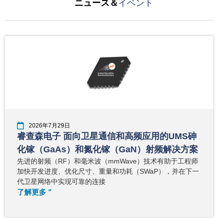
ニュース＆
イベント
2026年7月29日
睿查森电子 面向卫星通信和高频应用的UMS砷
化镓（GaAs）和氮化镓（GaN）射频解决方案
先进的射频（RF）和毫米波（mmWave）技术有助于工程师
加快开发进度、优化尺寸、重量和功耗（SWaP），并在下一
代卫星网络中实现可靠的连接
了解更多 "