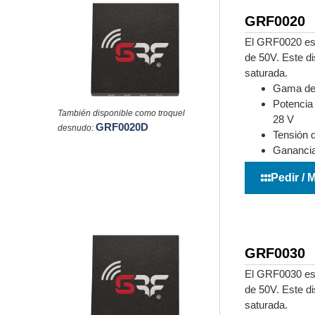
GRF0020
El GRF0020 es 
de 50V. Este di
saturada.
Gama de 
Potencia
También disponible como troquel
28 V
GRF0020D
desnudo:
Tensión 
Ganancia
Pedir / 
GRF0030
El GRF0030 es 
de 50V. Este di
saturada.