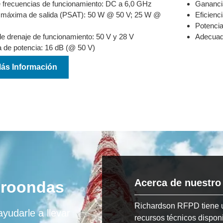
frecuencias de funcionamiento: DC a 6,0 GHz
Gananci
 máxima de salida (PSAT): 50 W @ 50 V; 25 W @
Eficienc
Potencia
de drenaje de funcionamiento: 50 V y 28 V
Adecuado
 de potencia: 16 dB (@ 50 V)
Más Información
Acerca de nuestro
croondas
Richardson RFPD tiene 
yudarle a llevar
recursos técnicos dispon