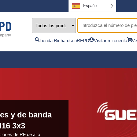
Español
Tienda RichardsonRFPD
Visitar mi cuenta
Ve
les y de banda
16 3x3
iones de RF de alto