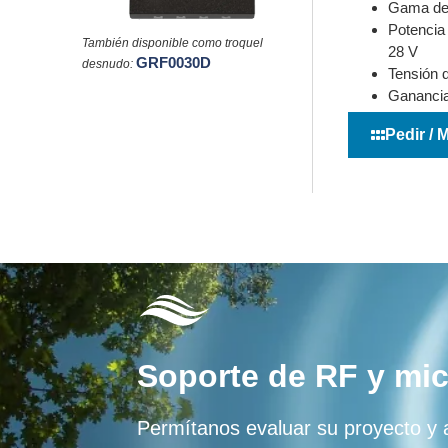
Gama de 
Potencia
También disponible como troquel
28 V
GRF0030D
desnudo:
Tensión 
Ganancia
Pedir / 
Soporte de RF y mi
Permítanos evaluar su proyecto y a