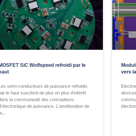
MOSFET SiC Wolfspeed refroidi par le
Module
haut
vers l
Les semi-conducteurs de puissance refroidis
Electro
par le haut suscitent de plus en plus d'intérêt
devices
dans la communauté des concepteurs
communs
d'électronique de puissance. L'amélioration de
électr
a...