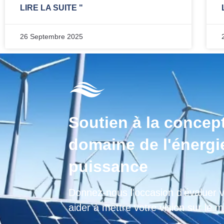
LIRE LA SUITE "
26 Septembre 2025
Soutien à la concep
domaine de l'énergie
puissance
Donnez-nous l'occasion d'évaluer v
aider à mettre votre vision sur le 