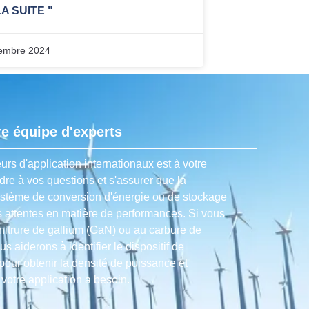
LA SUITE "
embre 2024
e équipe d'experts
urs d'application internationaux est à votre
dre à vos questions et s'assurer que la
ystème de conversion d'énergie ou de stockage
s attentes en matière de performances. Si vous
nitrure de gallium (GaN) ou au carbure de
us aiderons à identifier le dispositif de
our obtenir la densité de puissance et
t votre application a besoin.