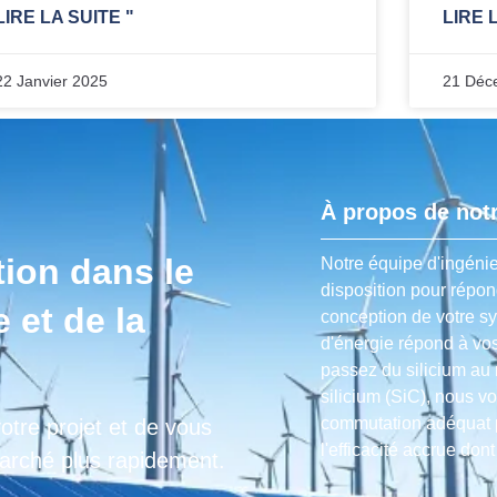
LIRE LA SUITE "
LIRE 
22 Janvier 2025
21 Déc
À propos de notr
tion dans le
Notre équipe d'ingénie
disposition pour répon
 et de la
conception de votre s
d'énergie répond à vo
passez du silicium au 
silicium (SiC), nous vo
commutation adéquat p
otre projet et de vous
l'efficacité accrue don
marché plus rapidement.