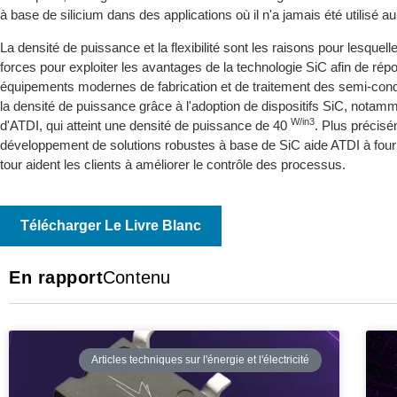
à base de silicium dans des applications où il n'a jamais été utilisé a
La densité de puissance et la flexibilité sont les raisons pour lesque
forces pour exploiter les avantages de la technologie SiC afin de rép
équipements modernes de fabrication et de traitement des semi-con
la densité de puissance grâce à l'adoption de dispositifs SiC, notam
W/in3
d'ATDI, qui atteint une densité de puissance de 40
. Plus précisé
développement de solutions robustes à base de SiC aide ATDI à fourn
tour aident les clients à améliorer le contrôle des processus.
Télécharger Le Livre Blanc
En rapport
Contenu
Articles techniques sur l'énergie et l'électricité