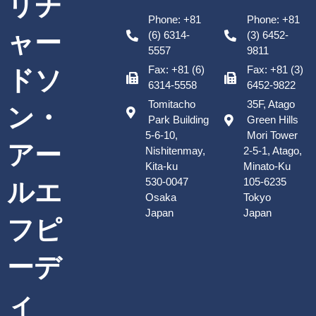
リチ
Phone: +81
Phone: +81
ャー
(6) 6314-
(3) 6452-
5557
9811
Fax: +81 (6)
Fax: +81 (3)
ドソ
6314-5558
6452-9822
Tomitacho
35F, Atago
ン・
Park Building
Green Hills
5-6-10,
Mori Tower
アー
Nishitenmay,
2-5-1, Atago,
Kita-ku
Minato-Ku
530-0047
105-6235
ルエ
Osaka
Tokyo
Japan
Japan
フピ
ーデ
ィ