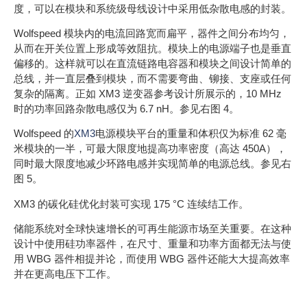
度，可以在模块和系统级母线设计中采用低杂散电感的封装。
Wolfspeed 模块内的电流回路宽而扁平，器件之间分布均匀，
从而在开关位置上形成等效阻抗。模块上的电源端子也是垂直
偏移的。这样就可以在直流链路电容器和模块之间设计简单的
总线，并一直层叠到模块，而不需要弯曲、铆接、支座或任何
复杂的隔离。正如 XM3 逆变器参考设计所展示的，10 MHz
时的功率回路杂散电感仅为 6.7 nH。参见右图 4。
Wolfspeed 的
XM3
电源模块平台的重量和体积仅为标准 62 毫
米模块的一半，可最大限度地提高功率密度（高达 450A），
同时最大限度地减少环路电感并实现简单的电源总线。参见右
图 5。
XM3 的碳化硅优化封装可实现 175 °C 连续结工作。
储能系统对全球快速增长的可再生能源市场至关重要。在这种
设计中使用硅功率器件，在尺寸、重量和功率方面都无法与使
用 WBG 器件相提并论，而使用 WBG 器件还能大大提高效率
并在更高电压下工作。