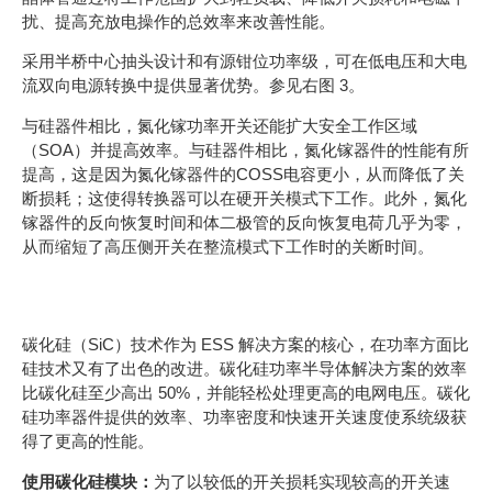
扰、提高充放电操作的总效率来改善性能。
采用半桥中心抽头设计和有源钳位功率级，可在低电压和大电
流双向电源转换中提供显著优势。参见右图 3。
与硅器件相比，氮化镓功率开关还能扩大安全工作区域
（SOA）并提高效率。与硅器件相比，氮化镓器件的性能有所
提高，这是因为氮化镓器件的COSS电容更小，从而降低了关
断损耗；这使得转换器可以在硬开关模式下工作。此外，氮化
镓器件的反向恢复时间和体二极管的反向恢复电荷几乎为零，
从而缩短了高压侧开关在整流模式下工作时的关断时间。
碳化硅功率晶体管
碳化硅（SiC）技术作为 ESS 解决方案的核心，在功率方面比
硅技术又有了出色的改进。碳化硅功率半导体解决方案的效率
比碳化硅至少高出 50%，并能轻松处理更高的电网电压。碳化
硅功率器件提供的效率、功率密度和快速开关速度使系统级获
得了更高的性能。
使用碳化硅模块：
为了以较低的开关损耗实现较高的开关速