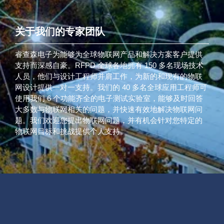
关于我们的专家团队
睿查森电子为能够为全球物联网产品和解决方案客户提供
支持而深感自豪。RFPD 全球各地拥有 150 多名现场技术
人员，他们与设计工程师并肩工作，为新的和现有的物联
网设计提供一对一支持。我们的 40 多名全球应用工程师可
使用我们 6 个功能齐全的电子测试实验室，能够及时回答
大多数与物联网相关的问题，并快速有效地解决物联网问
题。我们欢迎您提出物联网问题，并有机会针对您特定的
物联网目标和挑战提供个人支持。