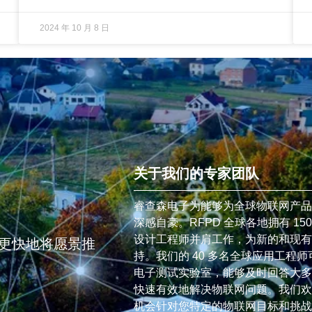
2024 年 10 月 8 日
关于我们的专家团队
睿查森电子为能够为全球物联网产品
深感自豪。RFPD 全球各地拥有 1
设计工程师并肩工作，为新的和现有
更快地将愿景推
持。我们的 40 多名全球应用工程师
电子测试实验室，能够及时回答大多
快速有效地解决物联网问题。我们欢
机会针对您特定的物联网目标和挑战