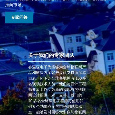
推向市场。
专家问答
关于我们的专家团队
睿查森电子为能够为全球物联网产
品和解决方案客户提供支持而深感
自豪。RFPD 全球各地拥有 150 多
名现场技术人员，他们与设计工程
师并肩工作，为新的和现有的物联
网设计提供一对一支持。我们的
40 多名全球应用工程师可使用我
们 6 个功能齐全的电子测试实验
室，能够及时回答大多数与物联网